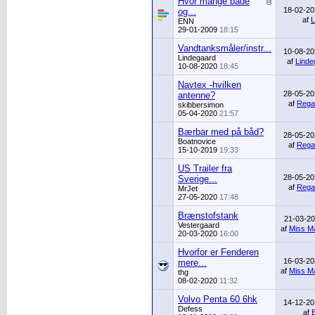
Hvor mange både
18-02-2
og...
af
L
ENN
29-01-2009
18:15
Vandtanksmåler/instr...
10-08-2
Lindegaard
af
Linde
10-08-2020
18:45
Navtex -hvilken
28-05-2
antenne?
af
Rega
skibbersimon
05-04-2020
21:57
Bærbar med på båd?
28-05-2
Boatnovice
af
Rega
15-10-2019
19:33
US Trailer fra
28-05-2
Sverige...
af
Rega
MrJet
27-05-2020
17:48
Brænstofstank
21-03-2
Vestergaard
af
Miss Ma
20-03-2020
16:00
Hvorfor er Fenderen
16-03-2
mere...
af
Miss Ma
thg
08-02-2020
11:32
Volvo Penta 60 6hk
14-12-2
Defess
af