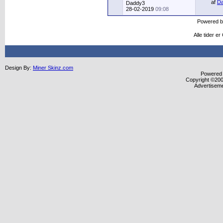
af
D
Daddy3
28-02-2019
09:08
Powered 
Alle tider e
Design By:
Miner Skinz.com
Powered b
Copyright ©2000
Advertisem