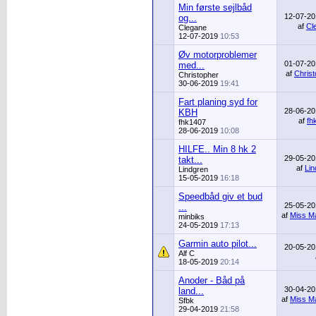
Min første sejlbåd
12-07-2
og...
af
Cl
Clegane
12-07-2019
10:53
Øv motorproblemer
01-07-2
med...
af
Chris
Christopher
30-06-2019
19:41
Fart planing syd for
28-06-2
KBH
af
fh
fhk1407
28-06-2019
10:08
HILFE.. Min 8 hk 2
29-05-2
takt...
af
Lin
Lindgren
15-05-2019
16:18
Speedbåd giv et bud
25-05-2
...
af
Miss Ma
minbiks
24-05-2019
17:13
Garmin auto pilot...
20-05-2
Alf C
18-05-2019
20:14
Anoder - Båd på
30-04-2
land...
af
Miss Ma
Sfbk
29-04-2019
21:58