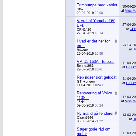
Trimpumpe med kabler
30-04-2
Sfbk
af
Miss Ma
29-04-2019
22:00
Værdi af Yamaha F60
27-04-2
EFI...
af
CPH
CPH1420
27-04-2019
10:14
Hvad er det her for
24-04-2
en...
af
B
Bawser
23-04-2019
10:58
VP D3 160A - turbo...
11-04-2
Benny1961
af
GTI-k
29-07-2018
11:41
Rep ridser sort gelcoat
11-04-2
GTI-kongen
af
GTI-k
11-04-2019
10:40
Renovering af Volvo
17-03-2
110S...
af
Miss Ma
J3H4
09-03-2019
08:24
Ny mand på fenderen
13-03-2
Olsen8544
af
H
06-05-2014
21:22
Søger gode råd om
11-03-2
motor