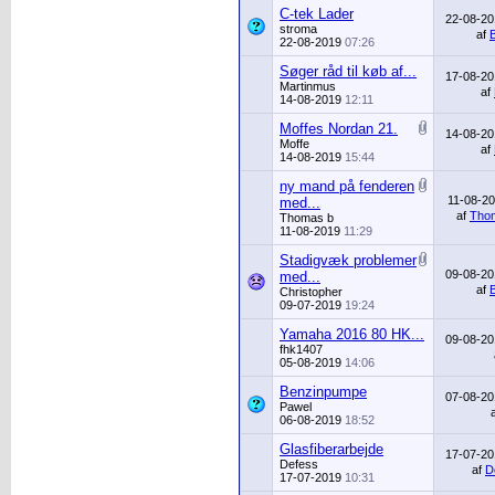
C-tek Lader
22-08-2
stroma
af
22-08-2019
07:26
Søger råd til køb af...
17-08-2
Martinmus
af
14-08-2019
12:11
Moffes Nordan 21.
14-08-2
Moffe
af
14-08-2019
15:44
ny mand på fenderen
11-08-2
med...
af
Tho
Thomas b
11-08-2019
11:29
Stadigvæk problemer
09-08-2
med...
af
Christopher
09-07-2019
19:24
Yamaha 2016 80 HK...
09-08-2
fhk1407
05-08-2019
14:06
Benzinpumpe
07-08-2
Pawel
06-08-2019
18:52
Glasfiberarbejde
17-07-2
Defess
af
D
17-07-2019
10:31