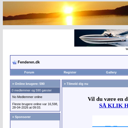
w
Fenderen.dk
Forum
Register
Gallery
»
Online brugere: 590
» Tilmeld dig nu
0 medlemmer og 590 gæster
No Medlemmer online
Vil du være en 
Fleste brugere online var 16,598,
SÅ KLIK 
28-04-2026 at 09:03.
» Sponsorer