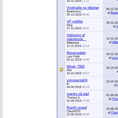
19-11-2019
17:22
Vindmølle og tilbehør
05-12-2
Boatnovice
af
Boatn
05-12-2019
09:40
VP md40a
28-11-2
Ring
af
S
27-11-2019
18:31
Opligning af
12-11-2
indenbords...
af
Wild
Wildshark
12-11-2019
12:14
Reservedele
03-11-2
Lars Feldt
af
Lars
03-11-2019
14:50
Windy 7800
16-10-2
Hint
16-10-2019
18:57
volvopentaD4
14-10-2
flr
af
04-09-2019
05:13
mærke på båd
01-09-2
Thomas b
af
Tho
01-09-2019
13:52
Rustfri propel
23-08-2
Claus8370
af
Clau
21-08-2019
10:30