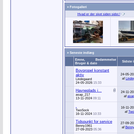
» Fotogalleri
Hvad er der sket siden sidst.!
» Seneste indlæg
Emne,
Bedømmelse
Sidste 
Bruger & dato
Bovpropel konstant
24-05-2
aktiv
af
Linde
Lindegaard
24-05-2026
15:33
Havneplads i...
24-11-2
asap_217
af
asa
13-11-2024
09:11
.
16-11-2
TwoSock
af
Tw
16-11-2024
10:33
Tidspunkt for service
27-09-2
Benny1961
af
Benn
27-09-2023
05:36