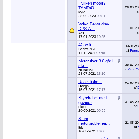
Hvilken motor?
28-06-2
TAMD40...
a
kylle
28-06-2023
09:51
Volvo Penta drev
17-01-2
DPS-A...
a
Alf C
17-01-2023
10:25
4G wifi
14-11-2
Benny1961
af
Benn
14-11-2021
07:48
Mercruiser 3.0 går i
30-07-2
stå...
af
Miss Ma
Nielsen84
28-07-2021
16:10
Realistiske...
24-07-2
Høegh
af
15-07-2021
17:17
Styrekabel med
31-05-2
gevind?
af
oleiso
28-05-2021
08:33
Store
21-05-2
motorproblemer...
af
lbk
10-05-2021
16:00