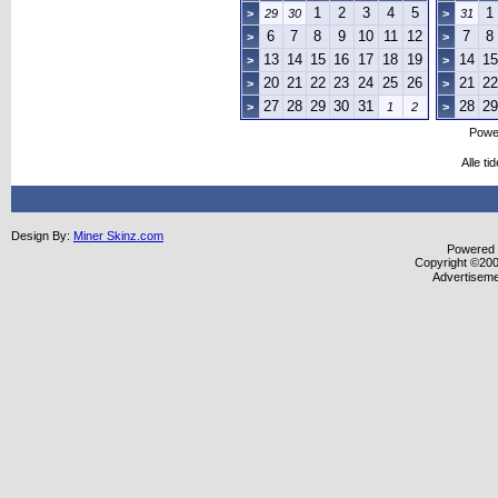
1
2
3
4
5
1
>
29
30
>
31
6
7
8
9
10
11
12
7
8
>
>
13
14
15
16
17
18
19
14
15
>
>
20
21
22
23
24
25
26
21
22
>
>
27
28
29
30
31
28
29
>
1
2
>
Powe
Alle t
Design By:
Miner Skinz.com
Powered b
Copyright ©2000
Advertisem