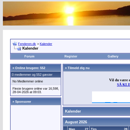
Fenderen.dk
>
Kalender
Kalender
Forum
Register
Gallery
»
Online brugere: 552
» Tilmeld dig nu
0 medlemmer og 552 gæster
Vil du være
No Medlemmer online
SÅ KL
Fleste brugere online var 16,598,
28-04-2026 at 09:03.
» Sponsorer
Kalender
August 2026
Man
27
Tirs
28