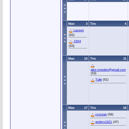
>
>
>
Man
3
Tirs
4
Lassen
>
(62)
>
J3H4
>
(53)
Man
10
Tirs
11
jake.smeden@gmail.com
(53)
>
Tulle
(61)
>
>
Man
17
Tirs
18
crocean
(56)
anders1621
(47)
>
>