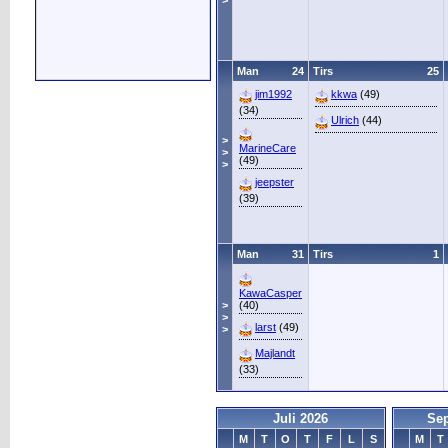
>
Man
24
Tirs
25
jim1992
kkwa
(49)
(34)
Ulrich
(44)
>
MarineCare
>
(49)
>
jeepster
(39)
Man
31
Tirs
1
KawaCasper
>
(40)
>
larst
(49)
>
Majlandt
(33)
Juli 2026
Se
M
T
O
T
F
L
S
M
T