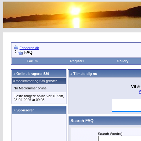
Fenderen.dk
FAQ
Forum
Register
Gallery
»
Online brugere: 539
» Tilmeld dig nu
0 medlemmer og 539 gæster
Vil d
No Medlemmer online
Fleste brugere online var 16,598,
28-04-2026 at 09:03.
» Sponsorer
Search FAQ
Search Word(s):