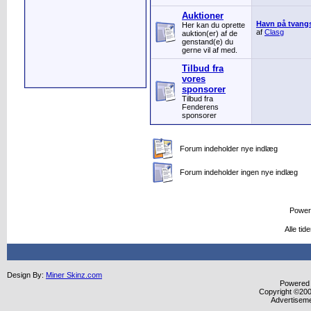
Auktioner
Havn på tvang
Her kan du oprette
af
Clasg
auktion(er) af de
genstand(e) du
gerne vil af med.
Tilbud fra
vores
sponsorer
Tilbud fra
Fenderens
sponsorer
Forum indeholder nye indlæg
Forum indeholder ingen nye indlæg
Power
Alle ti
Design By:
Miner Skinz.com
Powered b
Copyright ©2000
Advertisem