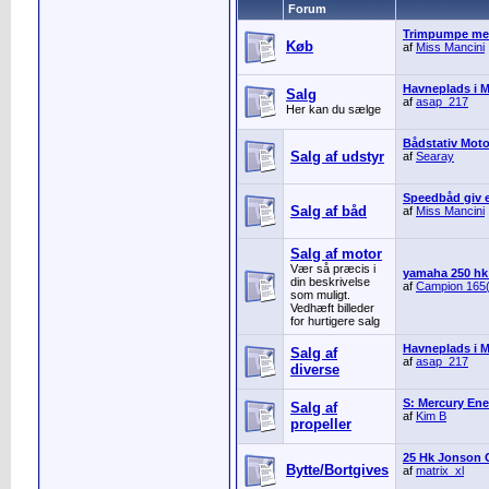
Forum
Trimpumpe med
Køb
af
Miss Mancini
Havneplads i M
Salg
af
asap_217
Her kan du sælge
Bådstativ Moto
Salg af udstyr
af
Searay
Speedbåd giv e
Salg af båd
af
Miss Mancini
Salg af motor
Vær så præcis i
yamaha 250 hk 
din beskrivelse
af
Campion 165
som muligt.
Vedhæft billeder
for hurtigere salg
Havneplads i M
Salg af
af
asap_217
diverse
S: Mercury Ene
Salg af
af
Kim B
propeller
25 Hk Jonson
Bytte/Bortgives
af
matrix_xl