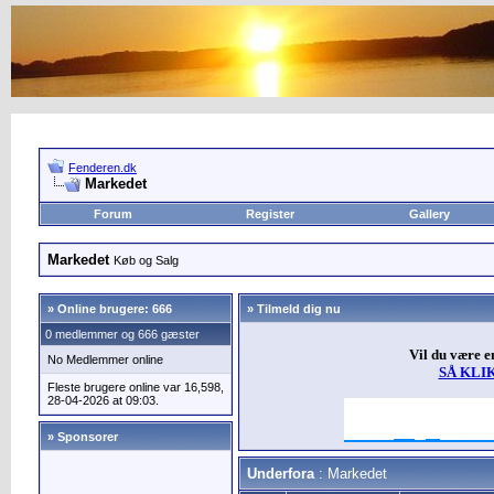
Fenderen.dk
Markedet
Forum
Register
Gallery
Markedet
Køb og Salg
»
Online brugere: 666
» Tilmeld dig nu
0 medlemmer og 666 gæster
Vil du være 
No Medlemmer online
SÅ KLI
Fleste brugere online var 16,598,
28-04-2026 at 09:03.
» Sponsorer
Underfora
: Markedet