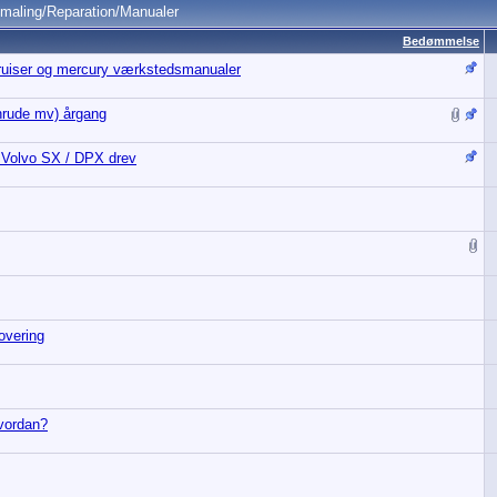
dmaling/Reparation/Manualer
Bedømmelse
ruiser og mercury værkstedsmanualer
rude mv) årgang
Volvo SX / DPX drev
overing
hvordan?