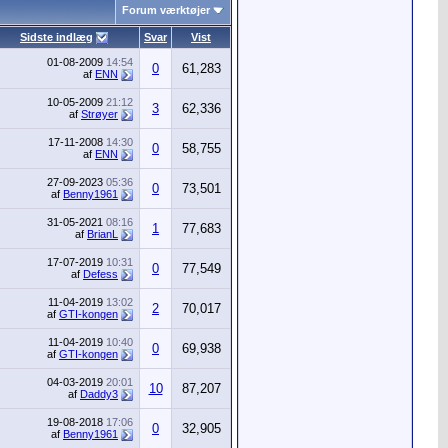
Forum værktøjer
Sidste indlæg
Svar
Vist
01-08-2009
14:54
0
61,283
af
ENN
10-05-2009
21:12
3
62,336
af
Strøyer
17-11-2008
14:30
0
58,755
af
ENN
27-09-2023
05:36
0
73,501
af
Benny1961
31-05-2021
08:16
1
77,683
af
BrianL
17-07-2019
10:31
0
77,549
af
Defess
11-04-2019
13:02
2
70,017
af
GTI-kongen
11-04-2019
10:40
0
69,938
af
GTI-kongen
04-03-2019
20:01
10
87,207
af
Daddy3
19-08-2018
17:06
0
32,905
af
Benny1961