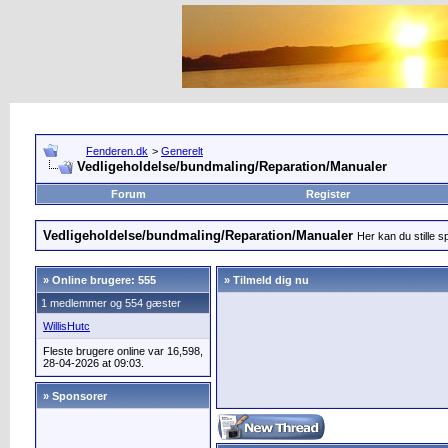
Fenderen.dk
>
Generelt
Vedligeholdelse/bundmaling/Reparation/Manualer
Forum
Register
Vedligeholdelse/bundmaling/Reparation/Manualer
Her kan du stille s
»
Online brugere: 555
» Tilmeld dig nu
1 medlemmer og 554 gæster
WillisHutc
Fleste brugere online var 16,598,
28-04-2026 at 09:03.
» Sponsorer