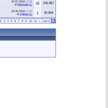
23-07-2016
15:58
43
106,967
af
Nanosalg
26-06-2016
17:29
1
30,944
af
Jyllinge
2
3
4
5
6
7
8
9
10
11
>
Last
»