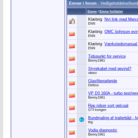
Emner i forum
: Vedligeholdelse/bun
Emne
/
Emne forfatter
Klæbrig:
Nyt link med Merc
ENN
Klæbrig:
OMC (johnson evin
ENN
Klæbrig:
Værkstedsmanual 
ENN
Tidspunkt for service
Benny1961
Styrekabel med gevind?
oleiso
Glasfiberarbejde
Defess
VP D3 160A - turbo test/ren
Benny1961
Rep ridser sort gelcoat
GTI-kongen
Bundmaling af trailerbåd - 
thg
Vodia diagnostic
Benny1961