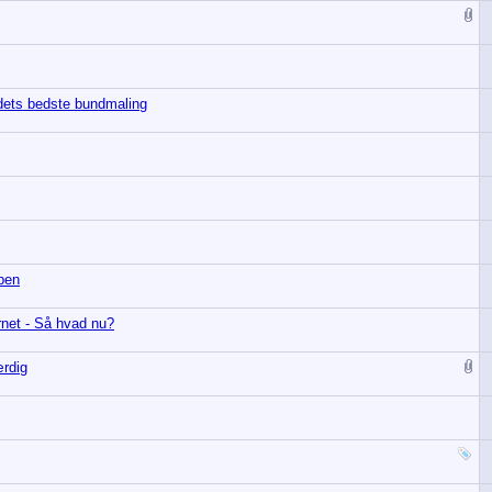
edets bedste bundmaling
ben
rnet - Så hvad nu?
ærdig