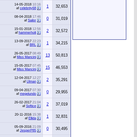
14-05-2018
10:16
1
32,653
af
celebrity68
08-04-2018
17:46
0
31,019
af
Sailor
15-01-2018
12:56
2
32,572
af
hammerholt
13-09-2017
22:23
1
34,215
af
BRL
26-05-2017
08:49
13
50,813
af
Miss Mancini
15-05-2017
07:45
15
46,553
af
Miss Mancini
12-04-2017
12:27
2
35,291
af
Ulman
09-04-2017
07:30
0
29,955
af
megelundo
26-02-2017
21:04
2
37,019
af
Softice
20-11-2016
15:38
1
32,831
af
Ellida
05-09-2016
21:09
0
30,495
af
JesperP85