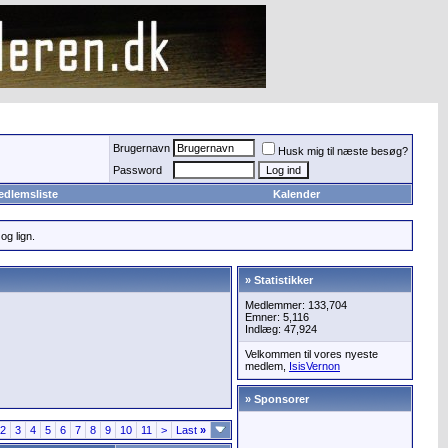
Brugernavn
Husk mig til næste besøg?
Password
edlemsliste
Kalender
og lign.
» Statistikker
Medlemmer: 133,704
Emner: 5,116
Indlæg: 47,924
Velkommen til vores nyeste
medlem,
IsisVernon
» Sponsorer
2
3
4
5
6
7
8
9
10
11
>
Last
»