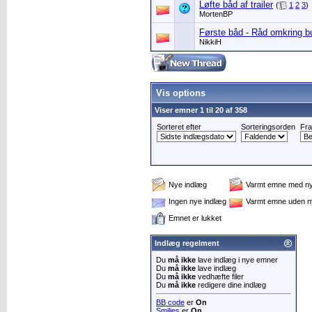
Løfte båd af trailer
(
1
2
3
)
MortenBP
Første båd - Råd omkring b
NikkiH
Vis options
Viser emner 1 til 20 af 358
Sorteret efter
Sorteringsorden
Fra
Nye indlæg
Varmt emne med ny
Ingen nye indlæg
Varmt emne uden n
Emnet er lukket
Indlæg regelment
Du
må ikke
lave indlæg i nye emner
Du
må ikke
lave indlæg
Du
må ikke
vedhæfte filer
Du
må ikke
redigere dine indlæg
BB code
er
On
Smilies
er
On