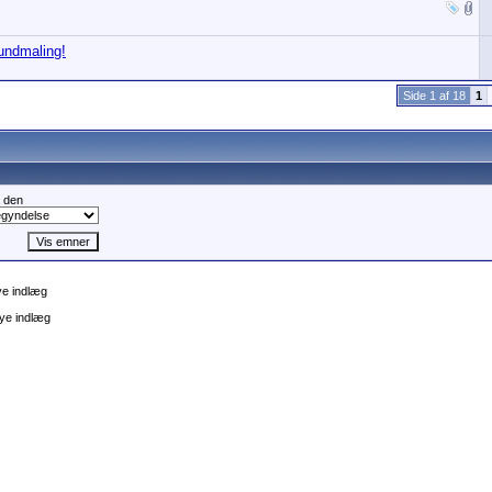
undmaling!
Side 1 af 18
1
 den
e indlæg
ye indlæg