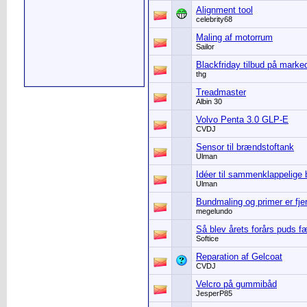
Alignment tool
celebrity68
Maling af motorrum
Sailor
Blackfriday tilbud på mark
thg
Treadmaster
Albin 30
Volvo Penta 3.0 GLP-E
CVDJ
Sensor til brændstoftank
Ulman
Idéer til sammenklappelige 
Ulman
Bundmaling og primer er fje
megelundo
Så blev årets forårs puds f
Softice
Reparation af Gelcoat
CVDJ
Velcro på gummibåd
JesperP85