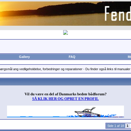
Gallery
FAQ
M
pørgsmål ang vedligeholdelse, forbedringer og reparationer - Du finder også links til manualer 
Vil du være en del af Danmarks bedste bådforum?
SÅ KLIK HER OG OPRET EN PROFIL
Side 1 af 18
1