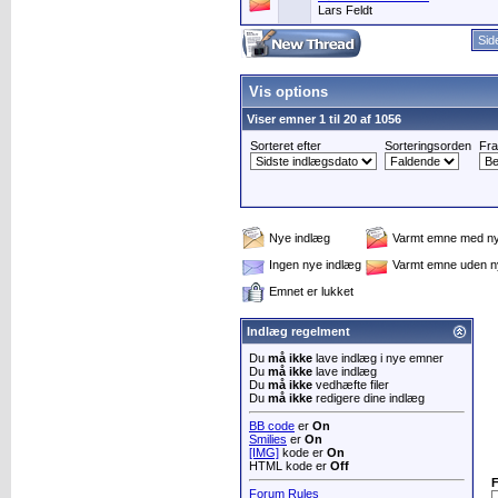
Lars Feldt
Sid
Vis options
Viser emner 1 til 20 af 1056
Sorteret efter
Sorteringsorden
Fra
Nye indlæg
Varmt emne med ny
Ingen nye indlæg
Varmt emne uden n
Emnet er lukket
Indlæg regelment
Du
må ikke
lave indlæg i nye emner
Du
må ikke
lave indlæg
Du
må ikke
vedhæfte filer
Du
må ikke
redigere dine indlæg
BB code
er
On
Smilies
er
On
[IMG]
kode er
On
HTML kode er
Off
Forum Rules