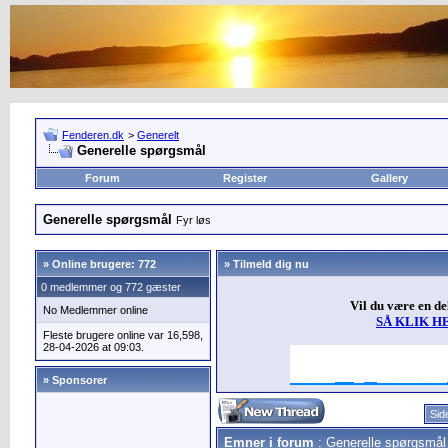
Fenderen.dk
>
Generelt
Generelle spørgsmål
Forum
Register
Gallery
Generelle spørgsmål
Fyr løs
»
Online brugere: 772
» Tilmeld dig nu
0 medlemmer og 772 gæster
Vil du være en d
No Medlemmer online
SÅ KLIK H
Fleste brugere online var 16,598,
28-04-2026 at 09:03.
» Sponsorer
Sid
Emner i forum
: Generelle spørgsmål