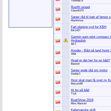
Thomas b
Rustfri propel
Claus8370
Søger råd til køb af første s
Martinmus
Fart planing syd for KBH
fhk1407
Garmin auto pilot compact r
Hydraulisk
Alf C
Anoder - Båd på land hvert 2
Sfbk
Hvad er det her for en båd?
Bawser
Søger gode råd om motor
Daddy3
Hvor skal man få syet ny K
Macum88
At bo på båd
Tryk
BoatShow 2019
Miss Mancini
Kølervæske skift