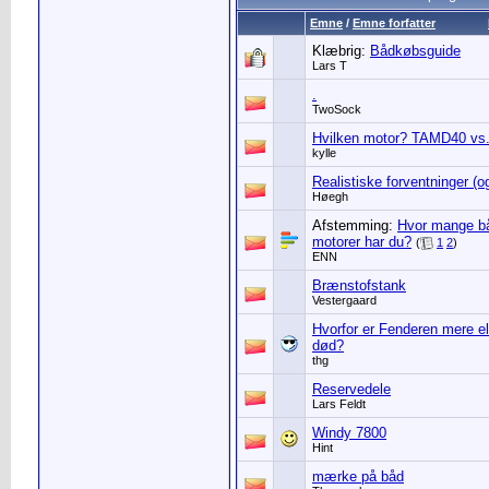
Emne
/
Emne forfatter
Klæbrig:
Bådkøbsguide
Lars T
.
TwoSock
Hvilken motor? TAMD40 v
kylle
Realistiske forventninger (og 
Høegh
Afstemming:
Hvor mange b
motorer har du?
(
1
2
)
ENN
Brænstofstank
Vestergaard
Hvorfor er Fenderen mere el
død?
thg
Reservedele
Lars Feldt
Windy 7800
Hint
mærke på båd