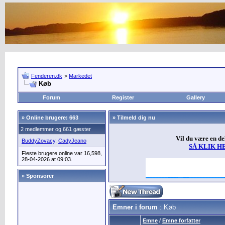
Fenderen.dk
>
Markedet
Køb
Forum
Register
Gallery
»
Online brugere: 663
» Tilmeld dig nu
2 medlemmer og 661 gæster
Vil du være en d
BuddyZovacy
,
CadyJeano
SÅ KLIK H
Fleste brugere online var 16,598,
28-04-2026 at 09:03.
» Sponsorer
Emner i forum
: Køb
Emne
/
Emne forfatter