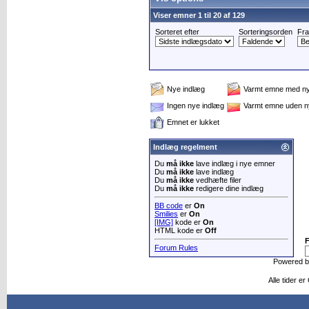
Viser emner 1 til 20 af 129
Sorteret efter
Sorteringsorden
Fra
Nye indlæg
Varmt emne med ny
Ingen nye indlæg
Varmt emne uden n
Emnet er lukket
Indlæg regelment
Du
må ikke
lave indlæg i nye emner
Du
må ikke
lave indlæg
Du
må ikke
vedhæfte filer
Du
må ikke
redigere dine indlæg
BB code
er
On
Smilies
er
On
[IMG]
kode er
On
HTML kode er
Off
Forum Rules
Powered 
Alle tider e