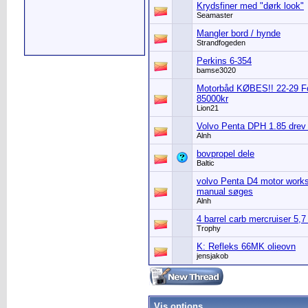
Krydsfiner med "dørk look"
Seamaster
Mangler bord / hynde
Strandfogeden
Perkins 6-354
bamse3020
Motorbåd KØBES!! 22-29 Fo
85000kr
Lion21
Volvo Penta DPH 1.85 drev
Alnh
bovpropel dele
Baltic
volvo Penta D4 motor work
manual søges
Alnh
4 barrel carb mercruiser 5,7
Trophy
K: Refleks 66MK olieovn
jensjakob
Vis options