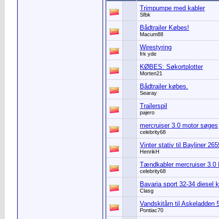
Trimpumpe med kabler
Sfbk
Bådtrailer Købes!
Macum88
Wirestyring
frk yde
KØBES: Søkortplotter
Morten21
Bådtrailer købes.
Searay
Trailerspil
pajero
mercruiser 3.0 motor søges
celebrity68
Vinter stativ til Bayliner 2
HenrikH
Tændkabler mercruiser 3.0
celebrity68
Bavaria sport 32-34 diesel 
Clasg
Vandskitårn til Askeladden
Pontiac70