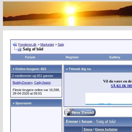
Fenderen.dk
>
Markedet
>
Salg
Salg af båd
Forum
Register
Gallery
»
Online brugere: 653
» Tilmeld dig nu
2 medlemmer og 651 gæster
Vil du være en d
BuddyZovacy
,
CadyJeano
SÅ KLIK H
Fleste brugere online var 16,598,
28-04-2026 at 09:03.
» Sponsorer
Emner i forum
: Salg af båd
Emne
/
Emne forfatter