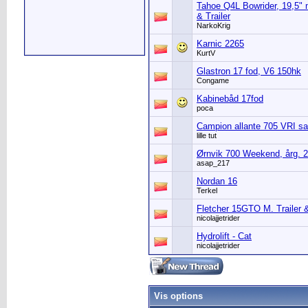
Tahoe Q4L Bowrider, 19,5" 
& Trailer
NarkoKrig
Karnic 2265
KurtV
Glastron 17 fod, V6 150hk
Congame
Kabinebåd 17fod
poca
Campion allante 705 VRI sa
lille tut
Ørnvik 700 Weekend, årg. 
asap_217
Nordan 16
Terkel
Fletcher 15GTO M. Trailer
nicolajjetrider
Hydrolift - Cat
nicolajjetrider
Vis options