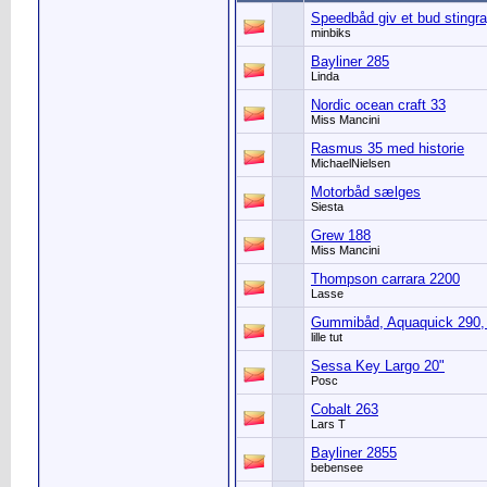
Speedbåd giv et bud stingr
minbiks
Bayliner 285
Linda
Nordic ocean craft 33
Miss Mancini
Rasmus 35 med historie
MichaelNielsen
Motorbåd sælges
Siesta
Grew 188
Miss Mancini
Thompson carrara 2200
Lasse
Gummibåd, Aquaquick 290, 
lille tut
Sessa Key Largo 20"
Posc
Cobalt 263
Lars T
Bayliner 2855
bebensee