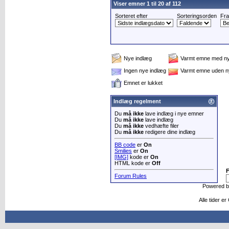
Viser emner 1 til 20 af 112
Sorteret efter
Sorteringsorden
Fra
Nye indlæg
Varmt emne med ny
Ingen nye indlæg
Varmt emne uden n
Emnet er lukket
Indlæg regelment
Du
må ikke
lave indlæg i nye emner
Du
må ikke
lave indlæg
Du
må ikke
vedhæfte filer
Du
må ikke
redigere dine indlæg
BB code
er
On
Smilies
er
On
[IMG]
kode er
On
HTML kode er
Off
Forum Rules
Powered 
Alle tider e