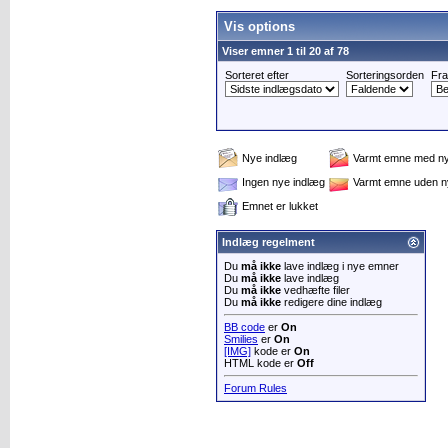
Vis options
Viser emner 1 til 20 af 78
Sorteret efter
Sorteringsorden
Fra
Nye indlæg
Varmt emne med ny
Ingen nye indlæg
Varmt emne uden n
Emnet er lukket
Indlæg regelment
Du
må ikke
lave indlæg i nye emner
Du
må ikke
lave indlæg
Du
må ikke
vedhæfte filer
Du
må ikke
redigere dine indlæg
BB code
er
On
Smilies
er
On
[IMG]
kode er
On
HTML kode er
Off
Forum Rules