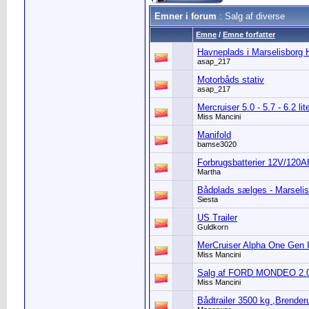
Emner i forum
: Salg af diverse
Emne
/
Emne forfatter
Havneplads i Marselisborg 
asap_217
Motorbåds stativ
asap_217
Mercruiser 5.0 - 5.7 - 6.2 li
Miss Mancini
Manifold
bamse3020
Forbrugsbatterier 12V/120A
Martha
Bådplads sælges - Marseli
Siesta
US Trailer
Guldkorn
MerCruiser Alpha One Gen I
Miss Mancini
Salg af FORD MONDEO 2.0 I
Miss Mancini
Bådtrailer 3500 kg ,Brender