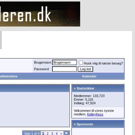
Brugernavn
Husk mig til næste besøg?
Password
edlemsliste
Kalender
» Statistikker
Medlemmer: 133,723
Emner: 5,116
Indlæg: 47,924
Velkommen til vores nyeste
medlem,
KelleyKess
» Sponsorer
Side 1 af 4
1
2
3
4
>