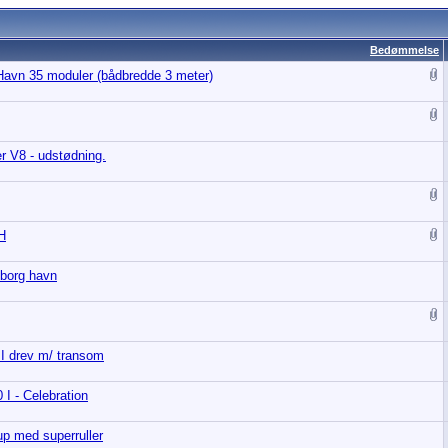
Bedømmelse
Havn 35 moduler (bådbredde 3 meter)
ter V8 - udstødning.
H
sborg havn
I drev m/ transom
 - Celebration
up med superruller