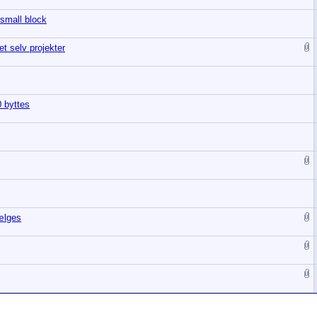
 small block
et selv projekter
 byttes
ælges