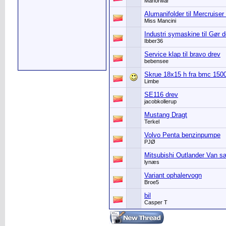
Manorwar
Alumanifolder til Mercruiser
Miss Mancini
Industri symaskine til Gør d
Ibber36
Service klap til bravo drev
bebensee
Skrue 18x15 h fra bmc 1500
Limbe
SE116 drev
jacobkollerup
Mustang Dragt
Terkel
Volvo Penta benzinpumpe
PJØ
Mitsubishi Outlander Van s
lynæs
Variant ophalervogn
Broe5
bil
Casper T