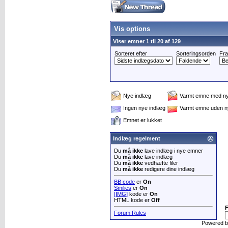
Vis options
Viser emner 1 til 20 af 129
Sorteret efter
Sorteringsorden
Fra
Nye indlæg
Varmt emne med ny
Ingen nye indlæg
Varmt emne uden n
Emnet er lukket
Indlæg regelment
Du
må ikke
lave indlæg i nye emner
Du
må ikke
lave indlæg
Du
må ikke
vedhæfte filer
Du
må ikke
redigere dine indlæg
BB code
er
On
Smilies
er
On
[IMG]
kode er
On
HTML kode er
Off
Forum Rules
Powered 