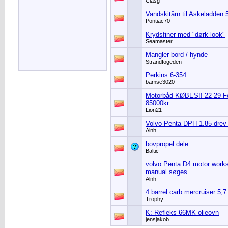
Clasg
Vandskitårn til Askeladden
Pontiac70
Krydsfiner med "dørk look"
Seamaster
Mangler bord / hynde
Strandfogeden
Perkins 6-354
bamse3020
Motorbåd KØBES!! 22-29 Fo
85000kr
Lion21
Volvo Penta DPH 1.85 drev
Alnh
bovpropel dele
Baltic
volvo Penta D4 motor work
manual søges
Alnh
4 barrel carb mercruiser 5,7
Trophy
K: Refleks 66MK olieovn
jensjakob