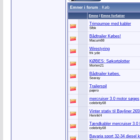
Emner i forum
: Køb
Emne
/
Emne forfatter
Trimpumpe med kabler
Sfbk
Bådtrailer Købes!
Macum88
Wirestyring
frk yde
KØBES: Søkortplotter
Morten21
Bådtrailer købes.
Searay
Trailerspil
pajero
mercruiser 3.0 motor søges
celebrity68
Vinter stativ til Bayliner 2
HenrikH
Tændkabler mercruiser 3.0
celebrity68
Bavaria sport 32-34 diesel 