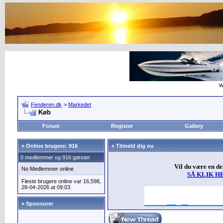
w
Fenderen.dk
>
Markedet
Køb
Forum
Register
Gallery
»
Online brugere: 916
» Tilmeld dig nu
0 medlemmer og 916 gæster
Vil du være en d
No Medlemmer online
SÅ KLIK H
Fleste brugere online var 16,598,
28-04-2026 at 09:03.
» Sponsorer