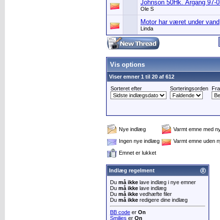
Johnson 50Hk. Årgang 97-0
Ole S
Motor har været under vand
Linda
Vis options
Viser emner 1 til 20 af 612
Sorteret efter
Sorteringsorden
Fra
Nye indlæg
Varmt emne med ny
Ingen nye indlæg
Varmt emne uden n
Emnet er lukket
Indlæg regelment
Du
må ikke
lave indlæg i nye emner
Du
må ikke
lave indlæg
Du
må ikke
vedhæfte filer
Du
må ikke
redigere dine indlæg
BB code
er
On
Smilies
er
On