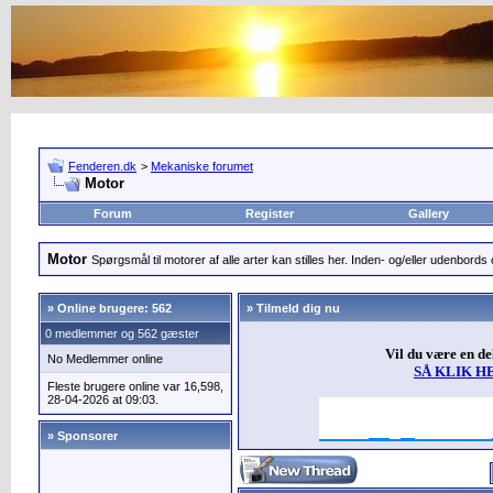
Fenderen.dk
>
Mekaniske forumet
Motor
Forum
Register
Gallery
Motor
Spørgsmål til motorer af alle arter kan stilles her. Inden- og/eller udenbords o
»
Online brugere: 562
» Tilmeld dig nu
0 medlemmer og 562 gæster
Vil du være en d
No Medlemmer online
SÅ KLIK H
Fleste brugere online var 16,598,
28-04-2026 at 09:03.
» Sponsorer