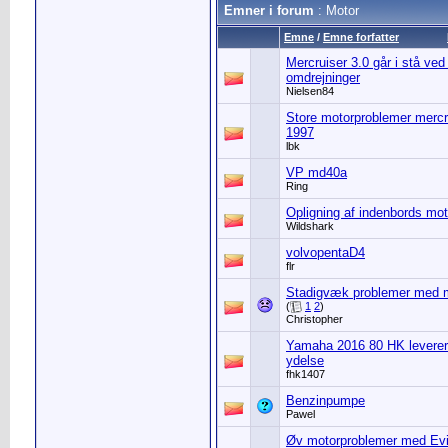
Emner i forum
: Motor
Emne
/
Emne forfatter
Mercruiser 3.0 går i stå ved
omdrejninger
Nielsen84
Store motorproblemer mercr
1997
lbk
VP md40a
Ring
Opligning af indenbords mot
Wildshark
volvopentaD4
flr
Stadigvæk problemer med 
(
1
2
)
Christopher
Yamaha 2016 80 HK leverer 
ydelse
fhk1407
Benzinpumpe
Pawel
Øv motorproblemer med Ev