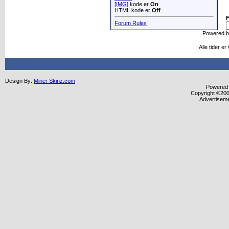
[IMG]
kode er
On
HTML kode er
Off
Forum Rules
Powered 
Alle tider e
Design By:
Miner Skinz.com
Powered b
Copyright ©2000
Advertisem