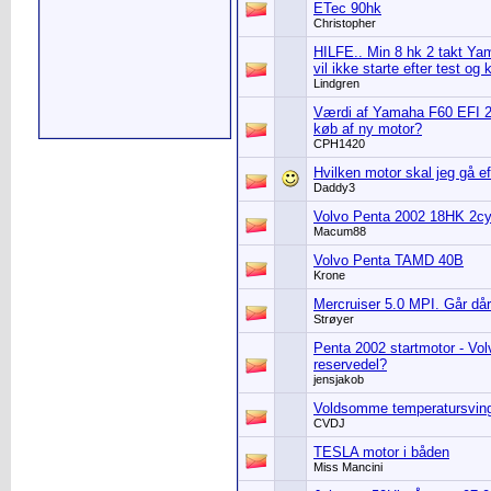
ETec 90hk
Christopher
HILFE.. Min 8 hk 2 takt Ya
vil ikke starte efter test og 
Lindgren
Værdi af Yamaha F60 EFI 
køb af ny motor?
CPH1420
Hvilken motor skal jeg gå ef
Daddy3
Volvo Penta 2002 18HK 2cyl
Macum88
Volvo Penta TAMD 40B
Krone
Mercruiser 5.0 MPI. Går dårl
Strøyer
Penta 2002 startmotor - Vol
reservedel?
jensjakob
Voldsomme temperatursving
CVDJ
TESLA motor i båden
Miss Mancini