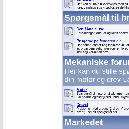
Videoklip
Her kan du linke til videoklips med alt
ture, vandsport osv. Lad os se de klip
Spørgsmål til b
Den åbne sluse
Forbedringer, ønsker og kritik af sit
Brugerne på fenderen.dk
Har håber teamet bag fenderen.dk, at
intro om dem selv, hvem der er, hvad
ind i sejl-verdenen osv.
Mekaniske for
Her kan du stille s
din motor og drev ua
Motor
Spørgsmål til motorer af alle arter kan 
udenbords og/eller jetski - bare skyd 
Drevet
Problemer med drevet (Z-drev, V-dr
aksel) - stil dit spørgsmål her.
Markedet