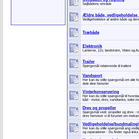
Sejlbådens område
Ældre både, vedligeholdelse
Vedligeholdelse af ældre både og de
Træbåde
Elektronik
Lanterne, 12v, landstrøm, Video og A
Trailer
Spørgsmål relaterende til trailere
Vandsport
Her kan du stille spørgsmål om alle f
dele dine historier
Vinterkonservering
Her kan du stille spørgsmål til hvord
båd - motor, drev, vandtanke, toilet m
Drev og propeller
Spørgsmål vedr. propeller og drev -
drev henviser vi til forumet om mekan
Vedligeholdelse/bundmaling/
Her kan du stille spørgsmål ang vedli
og reparationer - Du finder også links 