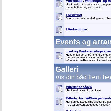
Værksteds-, webshops- og ma
Her kan du skrive om dine erfaring m
marinebutikker og webshoper.
Forsikring
Spørgsmål vedr. forsikring mm. stilles
Efterlysninger
Events og arra
Træf og Værkstedsdage/aften
Hvad enten det er på land, til vands el
med andre sejlere, så er det her du sk
informeret om Fenderen.dk's værkst
Galleri
Vis din båd frem he
Billeder af båden
Her kan du vise din båd frem
Billeder fra træf/ture på vand
Her kan du lægge dine billeder fra da
fra træf og værkstedsdage vil også v