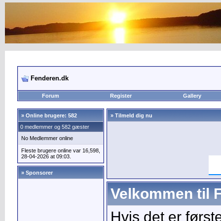
Fenderen.dk
Forum
Register
Gallery
»
Online brugere: 582
» Tilmeld dig nu
0 medlemmer og 582 gæster
No Medlemmer online
Fleste brugere online var 16,598,
28-04-2026 at 09:03.
» Sponsorer
Velkommen til 
Hvis det er førs