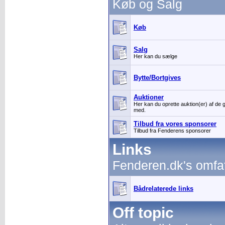
Køb og Salg
Køb
Salg
Her kan du sælge
Bytte/Bortgives
Auktioner
Her kan du oprette auktion(er) af de 
med.
Tilbud fra vores sponsorer
Tilbud fra Fenderens sponsorer
Links
Fenderen.dk's omfa
Bådrelaterede links
Off topic