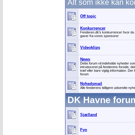
Alt som ikke kan k
Off topic
Konkurrencer
Fenderen.dk's konkurrencer hvor d
gaver fra vores sponsorer
Videoklips
News
Dette forum vil indeholde nyheder som
introduceret på fenderens forside, de
træf eller bare vigtig information. Der 
forum
Nyhedsmail
Alle fenderens tidligere udsendte ny
DK Havne foru
Sjælland
Fyn