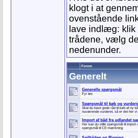
klogt i at genn
ovenstående lin
lave indlæg: klik 
trådene, vælg det
nedenunder.
Forum
Generelt
Generelle spørgsmål
Fyr løs
Spørgsmål til køb og vurderi
Skal du have gode råd til køb af ny båd
nuværende vurderet, så er det her vi s
Import af båd fra udlandet s
Her kan du stille spørgsmål til import
spørgsmål til CE-mærkning
Sejlbåden og Rigning