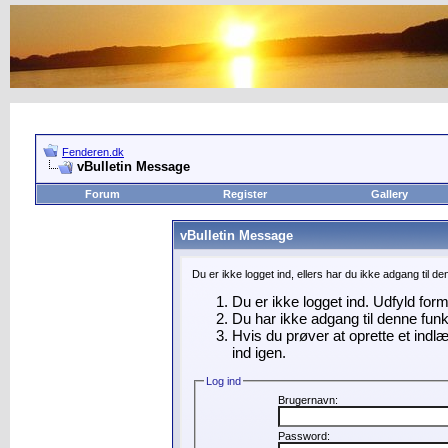
Fenderen.dk
vBulletin Message
Forum
Register
Gallery
vBulletin Message
Du er ikke logget ind, ellers har du ikke adgang til d
Du er ikke logget ind. Udfyld for
Du har ikke adgang til denne funk
Hvis du prøver at oprette et indl
ind igen.
Log ind
Brugernavn:
Password: