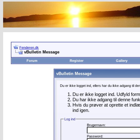
Fenderen.dk
vBulletin Message
Forum
Register
Gallery
vBulletin Message
Du er ikke logget ind, ellers har du ikke adgang til d
Du er ikke logget ind. Udfyld for
Du har ikke adgang til denne funk
Hvis du prøver at oprette et indl
ind igen.
Log ind
Brugernavn:
Password: