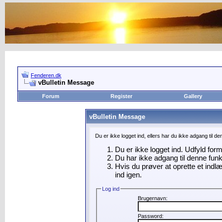
Fenderen.dk
vBulletin Message
Forum
Register
Gallery
vBulletin Message
Du er ikke logget ind, ellers har du ikke adgang til d
Du er ikke logget ind. Udfyld for
Du har ikke adgang til denne funk
Hvis du prøver at oprette et indl
ind igen.
Log ind
Brugernavn:
Password: