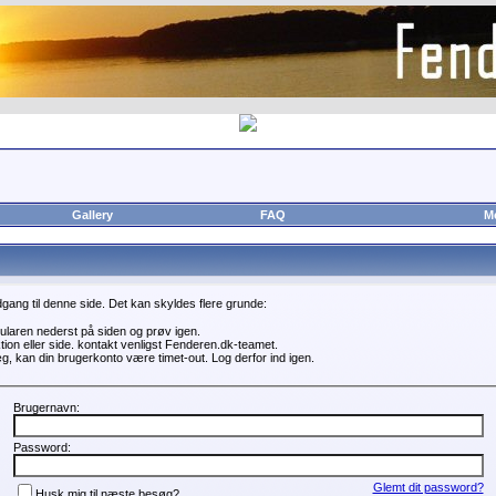
Gallery
FAQ
M
adgang til denne side. Det kan skyldes flere grunde:
mularen nederst på siden og prøv igen.
tion eller side. kontakt venligst Fenderen.dk-teamet.
æg, kan din brugerkonto være timet-out. Log derfor ind igen.
Brugernavn:
Password:
Glemt dit password?
Husk mig til næste besøg?