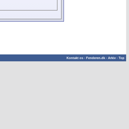
Kontakt os
-
Fenderen.dk
-
Arkiv
-
Top