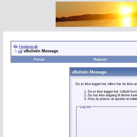
Fenderen.dk
vBulletin Message
Forum
Register
vBulletin Message
Du er ikke logget ind, ellers har du ikke 
Du er ikke logget ind. Udfyld for
Du har ikke adgang til denne funk
Hvis du prøver at oprette et indl
Log ind