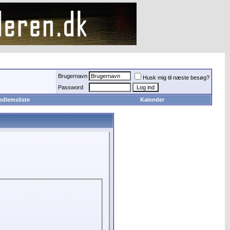
Brugernavn
Husk mig til næste besøg?
Password
edlemsliste
Kalender