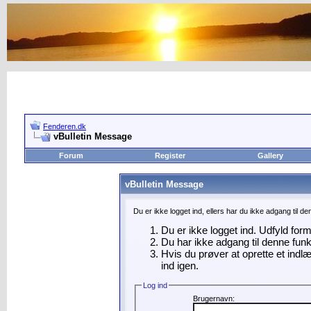
Fenderen.dk
vBulletin Message
Forum
Register
Gallery
vBulletin Message
Du er ikke logget ind, ellers har du ikke adgang til d
Du er ikke logget ind. Udfyld for
Du har ikke adgang til denne funk
Hvis du prøver at oprette et indl
ind igen.
Log ind
Brugernavn: