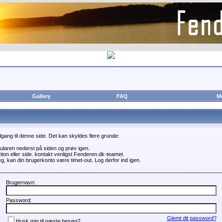
Gallery
FAQ
M
adgang til denne side. Det kan skyldes flere grunde:
mularen nederst på siden og prøv igen.
tion eller side. kontakt venligst Fenderen.dk-teamet.
æg, kan din brugerkonto være timet-out. Log derfor ind igen.
Brugernavn:
Password:
Glemt dit password?
Husk mig til næste besøg?