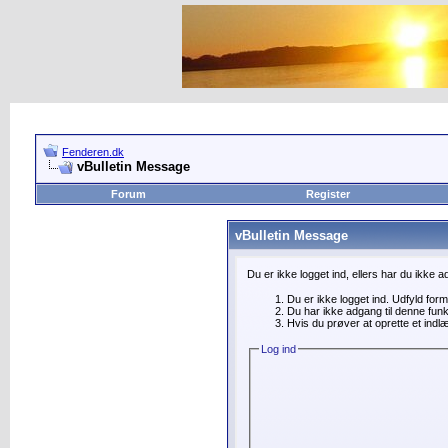
Fenderen.dk
vBulletin Message
Forum
Register
vBulletin Message
Du er ikke logget ind, ellers har du ikke 
Du er ikke logget ind. Udfyld for
Du har ikke adgang til denne funk
Hvis du prøver at oprette et indl
Log ind