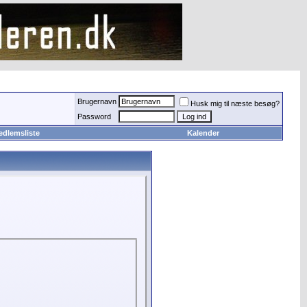
Brugernavn
Husk mig til næste besøg?
Password
edlemsliste
Kalender