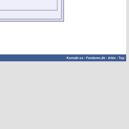
Kontakt os
-
Fenderen.dk
-
Arkiv
-
Top