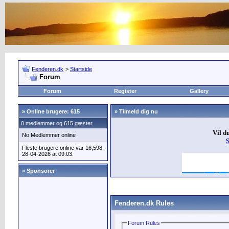
Fenderen.dk
>
Startside
Forum
Forum
Register
Gallery
»
Online brugere: 615
» Tilmeld dig nu
0 medlemmer og 615 gæster
Vil d
No Medlemmer online
Fleste brugere online var 16,598,
28-04-2026 at 09:03.
» Sponsorer
Fenderen.dk Rules
Forum Rules