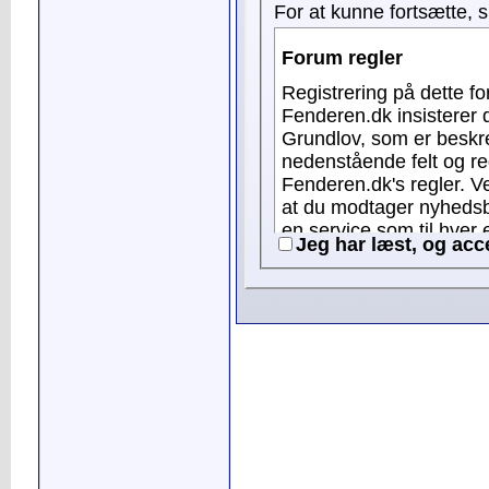
For at kunne fortsætte, 
Forum regler
Registrering på dette forum e
Fenderen.dk insisterer 
Grundlov, som er beskrevet i F
nedenstående felt og re
Fenderen.dk's regler. Ved registering som bruger, accepterer du samtidig,
at du modtager nyhedsb
en service som til hver en tid kan frav
Jeg har læst, og acc
gældende vedrørende all
profilnavne indeholden
reference til erhverv el
brugeren/virksomheden er Fender
d