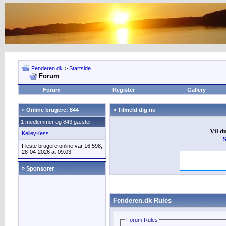
Fenderen.dk
>
Startside
Forum
Forum
Register
Gallery
»
Online brugere: 844
» Tilmeld dig nu
1 medlemmer og 843 gæster
Vil d
KelleyKess
Fleste brugere online var 16,598,
28-04-2026 at 09:03.
» Sponsorer
Fenderen.dk Rules
Forum Rules