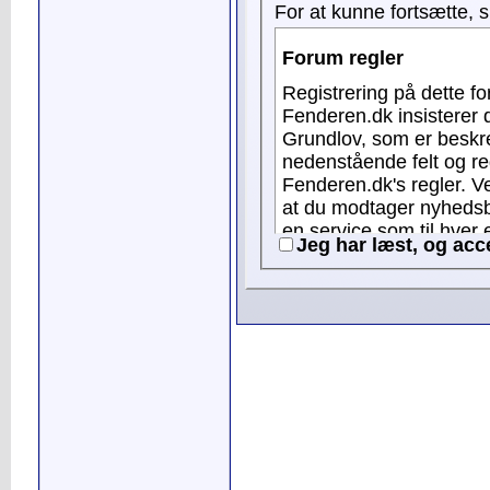
For at kunne fortsætte, 
Forum regler
Registrering på dette forum e
Fenderen.dk insisterer 
Grundlov, som er beskrevet i F
nedenstående felt og re
Fenderen.dk's regler. Ved registering som bruger, accepterer du samtidig,
at du modtager nyhedsb
en service som til hver en tid kan frav
Jeg har læst, og acc
gældende vedrørende all
profilnavne indeholden
reference til erhverv el
brugeren/virksomheden er Fender
d