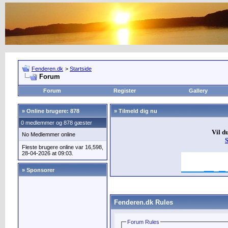
Fenderen.dk
>
Startside
Forum
Forum
Register
Gallery
»
Online brugere: 878
» Tilmeld dig nu
0 medlemmer og 878 gæster
Vil d
No Medlemmer online
Fleste brugere online var 16,598,
28-04-2026 at 09:03.
» Sponsorer
Fenderen.dk Rules
Forum Rules