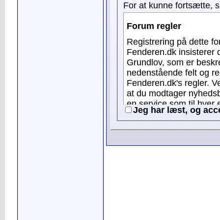
For at kunne fortsætte, 
Forum regler
Registrering på dette forum e
Fenderen.dk insisterer 
Grundlov, som er beskrevet i F
nedenstående felt og re
Fenderen.dk's regler. Ved registering som bruger, accepterer du samtidig,
at du modtager nyhedsb
en service som til hver en tid kan frav
Jeg har læst, og acc
gældende vedrørende all
profilnavne indeholden
reference til erhverv el
brugeren/virksomheden er Fender
d