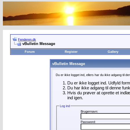
Fenderen.dk
vBulletin Message
Forum
Register
Gallery
vBulletin Message
Du er ikke logget ind, ellers har du ikke adgang til d
Du er ikke logget ind. Udfyld for
Du har ikke adgang til denne funk
Hvis du prøver at oprette et indl
ind igen.
Log ind
Brugernavn:
Password: