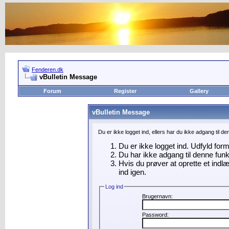
Fenderen.dk
vBulletin Message
Forum
Register
Gallery
vBulletin Message
Du er ikke logget ind, ellers har du ikke adgang til d
Du er ikke logget ind. Udfyld for
Du har ikke adgang til denne funk
Hvis du prøver at oprette et indl
ind igen.
Log ind
Brugernavn:
Password: