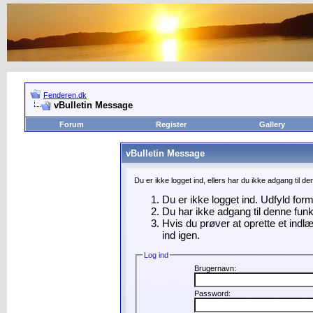
Fenderen.dk
vBulletin Message
Forum
Register
Gallery
vBulletin Message
Du er ikke logget ind, ellers har du ikke adgang til d
Du er ikke logget ind. Udfyld for
Du har ikke adgang til denne funk
Hvis du prøver at oprette et indl
ind igen.
Log ind
Brugernavn:
Password: