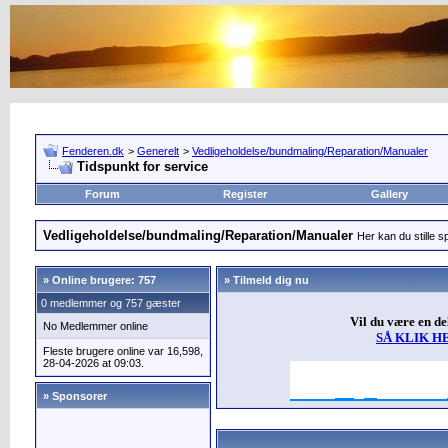
Fenderen.dk
>
Generelt
>
Vedligeholdelse/bundmaling/Reparation/Manualer
Tidspunkt for service
Forum
Register
Gallery
Vedligeholdelse/bundmaling/Reparation/Manualer
Her kan du stille s
»
Online brugere: 757
» Tilmeld dig nu
0 medlemmer og 757 gæster
Vil du være en d
No Medlemmer online
SÅ KLIK H
Fleste brugere online var 16,598,
28-04-2026 at 09:03.
» Sponsorer