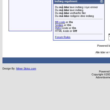
Indlæg regelment
Du
må ikke
lave indlæg i nye emner
Du
må ikke
lave indlæg
Du
må ikke
vedhæfte filer
Du
må ikke
redigere dine indlæg
BB code
er
On
Smilies
er
On
[IMG]
kode er
On
HTML kode er
Off
Forum Rules
Powered 
Alle tider e
Design By:
Miner Skinz.com
Powered b
Copyright ©2000
Advertisem