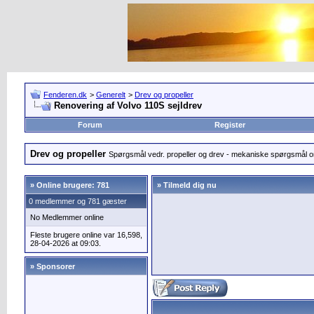
Fenderen.dk
>
Generelt
>
Drev og propeller
Renovering af Volvo 110S sejldrev
Forum
Register
Drev og propeller
Spørgsmål vedr. propeller og drev - mekaniske spørgsmål om
»
Online brugere: 781
» Tilmeld dig nu
0 medlemmer og 781 gæster
No Medlemmer online
Fleste brugere online var 16,598,
28-04-2026 at 09:03.
» Sponsorer