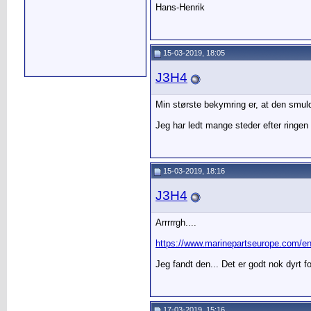
Hans-Henrik
15-03-2019, 18:05
J3H4
Min største bekymring er, at den smuld
Jeg har ledt mange steder efter ringe
15-03-2019, 18:16
J3H4
Arrrrrgh....
https://www.marinepartseurope.com/en.
Jeg fandt den... Det er godt nok dyrt f
17-03-2019, 15:16