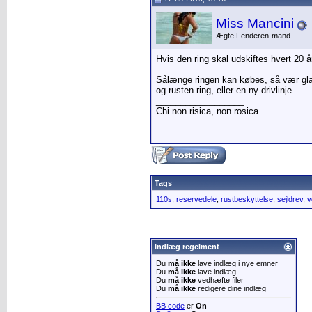
Miss Mancini
Ægte Fenderen-mand
Hvis den ring skal udskiftes hvert 20 år
Sålænge ringen kan købes, så vær glad 
og rusten ring, eller en ny drivlinje....
__________________
Chi non risica, non rosica
Tags
110s
,
reservedele
,
rustbeskyttelse
,
sejldrev
,
v
Indlæg regelment
Du
må ikke
lave indlæg i nye emner
Du
må ikke
lave indlæg
Du
må ikke
vedhæfte filer
Du
må ikke
redigere dine indlæg
BB code
er
On