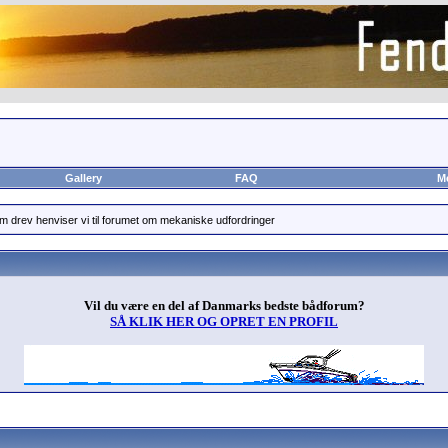
Gallery
FAQ
M
 drev henviser vi til forumet om mekaniske udfordringer
Vil du være en del af Danmarks bedste bådforum?
SÅ KLIK HER OG OPRET EN PROFIL