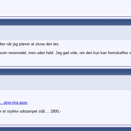
rer når jeg pŕøver at skrue den løs.
n som reservedel, men uden held. Jeg gad vide, om den kun kan fremskaffes v
..ping-ring.aspx
or et stykke udstampet stål.... 2800,-