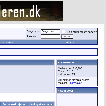
Brugernavn
Husk mig til næste besøg?
Password
edlemsliste
Kalender
» Statistikker
Medlemmer: 133,706
Emner: 5,116
Indlæg: 47,924
Velkommen til vores nyeste
medlem,
Thomasver
» Sponsorer
Emne værktøjer
Visning af emner