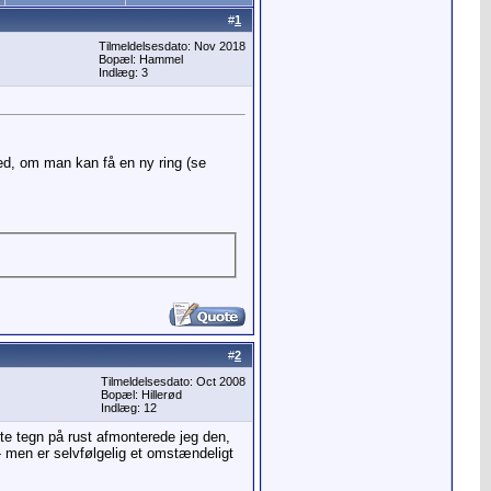
#
1
Tilmeldelsesdato: Nov 2018
Bopæl: Hammel
Indlæg: 3
med, om man kan få en ny ring (se
#
2
Tilmeldelsesdato: Oct 2008
Bopæl: Hillerød
Indlæg: 12
te tegn på rust afmonterede jeg den,
--- men er selvfølgelig et omstændeligt