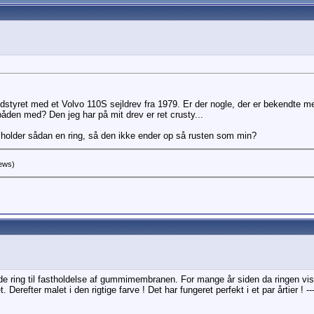
udstyret med et Volvo 110S sejldrev fra 1979. Er der nogle, der er bekendte 
 båden med? Den jeg har på mit drev er ret crusty...
n holder sådan en ring, så den ikke ender op så rusten som min?
iews)
de ring til fastholdelse af gummimembranen. For mange år siden da ringen vis
Derefter malet i den rigtige farve ! Det har fungeret perfekt i et par årtier ! 