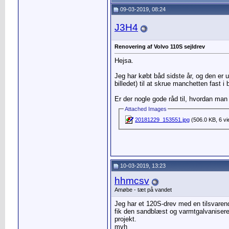
09-03-2019, 08:24
J3H4
Renovering af Volvo 110S sejldrev
Hejsa.
Jeg har købt båd sidste år, og den er 
billedet) til at skrue manchetten fast i
Er der nogle gode råd til, hvordan ma
Attached Images
20181229_153551.jpg
(506.0 KB, 6 v
10-03-2019, 13:23
hhmcsv
Amøbe - tæt på vandet
Jeg har et 120S-drev med en tilsvaren
fik den sandblæst og varmtgalvaniseret. 
projekt.
mvh