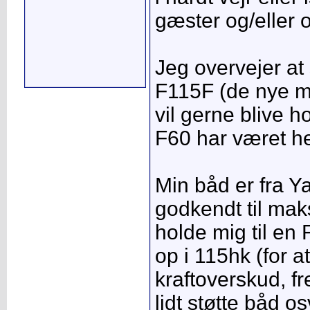
gæster og/eller
Jeg overvejer at 
F115F (de nye mo
vil gerne blive 
F60 har været helt
Min båd er fra Y
godkendt til mak
holde mig til en 
op i 115hk (for 
kraftoverskud, frem
lidt støtte båd os