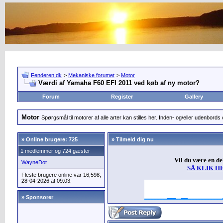
Fenderen.dk
>
Mekaniske forumet
>
Motor
Værdi af Yamaha F60 EFI 2011 ved køb af ny motor?
Forum
Register
Gallery
Motor
Spørgsmål til motorer af alle arter kan stilles her. Inden- og/eller udenbords o
»
Online brugere: 725
» Tilmeld dig nu
1 medlemmer og 724 gæster
Vil du være en d
WayneDot
SÅ KLIK H
Fleste brugere online var 16,598,
28-04-2026 at 09:03.
» Sponsorer