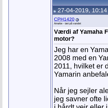
27-04-2019, 10:14
CPH1420
Amøbe - tæt på vandet
Værdi af Yamaha F
motor?
Jeg har en Yama
2008 med en Ya
2011, hvilket er
Yamarin anbefale
Når jeg sejler a
jeg savner ofte l
i hårdt vejr eller