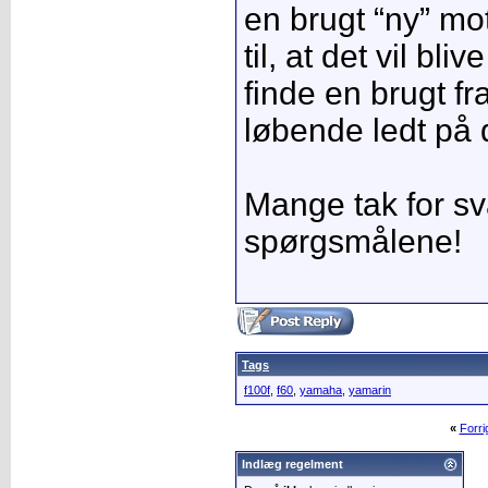
en brugt “ny” mo
til, at det vil bl
finde en brugt f
løbende ledt på 
Mange tak for sva
spørgsmålene!
Tags
f100f
,
f60
,
yamaha
,
yamarin
«
Forr
Indlæg regelment