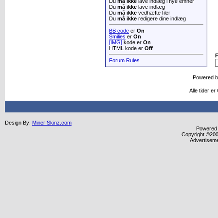
Du
må ikke
lave indlæg i nye emner
Du
må ikke
lave indlæg
Du
må ikke
vedhæfte filer
Du
må ikke
redigere dine indlæg
BB code
er
On
Smilies
er
On
[IMG]
kode er
On
HTML kode er
Off
Forum Rules
Powered 
Alle tider e
Design By:
Miner Skinz.com
Powered b
Copyright ©2000
Advertisem