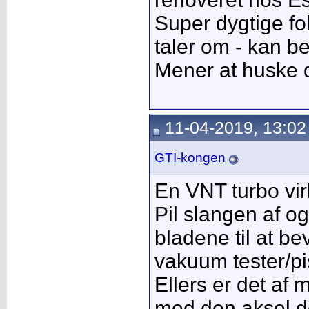
Super dygtige fo
taler om - kan b
Mener at huske 
11-04-2019, 13:02
GTI-kongen
En VNT turbo vi
Pil slangen af o
bladene til at b
vakuum tester/pis
Ellers er det af
med den aksel de