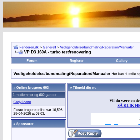
Fenderen.dk
>
Generelt
>
Vedligeholdelse/bundmaling/Reparation/Manualer
VP D3 160A - turbo test/renovering
Forum
Register
Gallery
Vedligeholdelse/bundmaling/Reparation/Manualer
Her kan du stille s
»
Online brugere: 603
» Tilmeld dig nu
1 medlemmer og 602 gæster
Vil du være en d
CadyJeano
SÅ KLIK H
Fleste brugere online var 16,598,
28-04-2026 at 09:03.
» Sponsorer