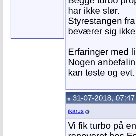
Begge turbo prop
har ikke slør.
Styrestangen f
beværer sig ikke
Erfaringer med 
Nogen anbefalin
kan teste og evt
31-07-2018, 07:47
ikarus
Vi fik turbo på 
renoveret hos Es