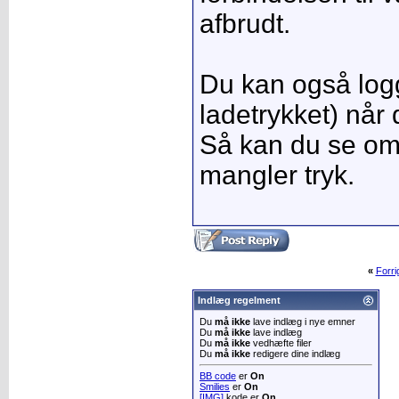
afbrudt.
Du kan også log
ladetrykket) når
Så kan du se om 
mangler tryk.
«
Forr
Indlæg regelment
Du
må ikke
lave indlæg i nye emner
Du
må ikke
lave indlæg
Du
må ikke
vedhæfte filer
Du
må ikke
redigere dine indlæg
BB code
er
On
Smilies
er
On
[IMG]
kode er
On