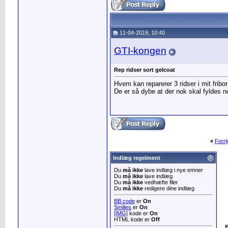
11-04-2019, 10:40
GTI-kongen
Rep ridser sort gelcoat
Hvem kan reparerer 3 ridser i mit fribo
De er så dybe at der nok skal fyldes no
«
Forr
Indlæg regelment
Du
må ikke
lave indlæg i nye emner
Du
må ikke
lave indlæg
Du
må ikke
vedhæfte filer
Du
må ikke
redigere dine indlæg
BB code
er
On
Smilies
er
On
[IMG]
kode er
On
HTML kode er
Off