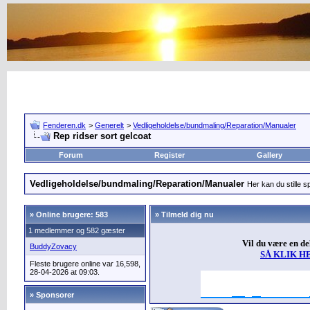
Fenderen.dk
>
Generelt
>
Vedligeholdelse/bundmaling/Reparation/Manualer
Rep ridser sort gelcoat
Forum
Register
Gallery
Vedligeholdelse/bundmaling/Reparation/Manualer
Her kan du stille s
»
Online brugere: 583
» Tilmeld dig nu
1 medlemmer og 582 gæster
Vil du være en d
BuddyZovacy
SÅ KLIK H
Fleste brugere online var 16,598,
28-04-2026 at 09:03.
» Sponsorer