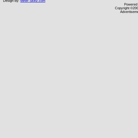
Design By:
Miner Skinz.com
Powered b
Copyright ©2000
Advertisem