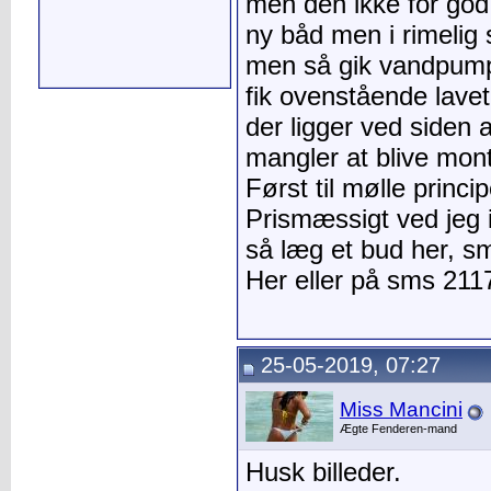
men den ikke for god,
ny båd men i rimelig 
men så gik vandpump
fik ovenstående lavet 
der ligger ved siden a
mangler at blive mon
Først til mølle princip
Prismæssigt ved jeg i
så læg et bud her, sms
Her eller på sms 21
25-05-2019, 07:27
Miss Mancini
Ægte Fenderen-mand
Husk billeder.