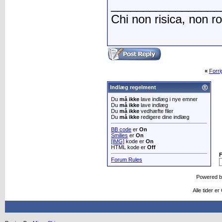
_________________
Chi non risica, non r
«
Forr
Indlæg regelment
Du
må ikke
lave indlæg i nye emner
Du
må ikke
lave indlæg
Du
må ikke
vedhæfte filer
Du
må ikke
redigere dine indlæg
BB code
er
On
Smilies
er
On
[IMG]
kode er
On
HTML kode er
Off
Forum Rules
Powered 
Alle tider e