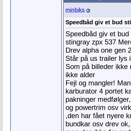
minbiks
Speedbåd giv et bud st
Speedbåd giv et bud
stingray zpx 537 Merc
Drev alpha one gen 
Står på us trailer lys
Som på billeder ikke
ikke alder
Fejl og mangler! Mangl
karburator 4 portet
pakninger medfølger, 
og powertrim osv virk
,den har fået nyere 
bundkar osv drev ok