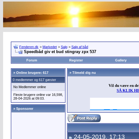
Fenderen.dk
>
Markedet
>
Salg
>
Salg af båd
Speedbåd giv et bud stingray zpx 537
Forum
Register
Gallery
»
Online brugere: 617
» Tilmeld dig nu
0 medlemmer og 617 gæster
Vil du være en d
No Medlemmer online
SÅ KLIK H
Fleste brugere online var 16,598,
28-04-2026 at 09:03.
» Sponsorer
24-05-2019, 17:13