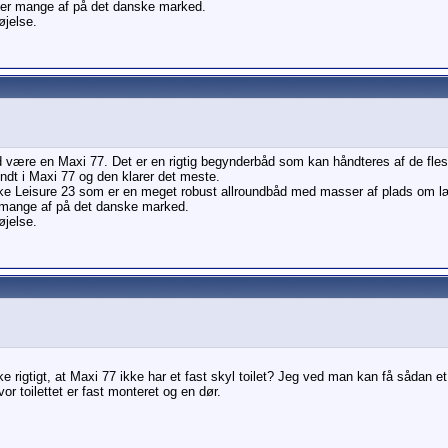
r er mange af på det danske marked.
jelse.
d være en Maxi 77. Det er en rigtig begynderbåd som kan håndteres af de fles
ndt i Maxi 77 og den klarer det meste.
 Leisure 23 som er en meget robust allroundbåd med masser af plads om læ. De
r mange af på det danske marked.
jelse.
kke rigtigt, at Maxi 77 ikke har et fast skyl toilet? Jeg ved man kan få sådan et p
or toilettet er fast monteret og en dør.