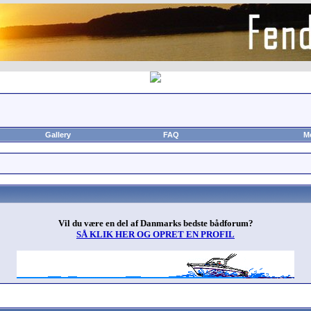
Gallery
FAQ
M
Vil du være en del af Danmarks bedste bådforum?
SÅ KLIK HER OG OPRET EN PROFIL