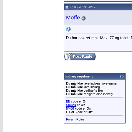
17-08-2019, 20:17
Moffe
Du har nok ret mht. Maxi 77 og toilet. 
Indlæg regelment
Du
må ikke
lave indlæg i nye emner
Du
må ikke
lave indlæg
Du
må ikke
vedhæfte filer
Du
må ikke
redigere dine indlæg
BB code
er
On
Smilies
er
On
[IMG]
kode er
On
HTML kode er
Off
Forum Rules