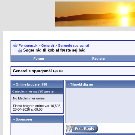
Fenderen.dk
>
Generelt
>
Generelle spørgsmål
Søger råd til køb af første sejlbåd
Forum
Register
Generelle spørgsmål
Fyr løs
»
Online brugere: 790
» Tilmeld dig nu
0 medlemmer og 790 gæster
No Medlemmer online
Fleste brugere online var 16,598,
28-04-2026 at 09:03.
» Sponsorer