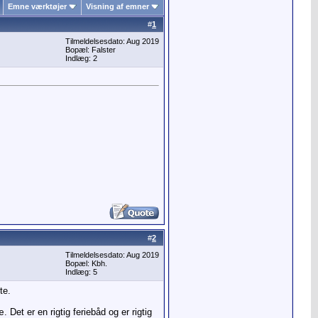
Emne værktøjer
Visning af emner
#
1
Tilmeldelsesdato: Aug 2019
Bopæl: Falster
Indlæg: 2
#
2
Tilmeldelsesdato: Aug 2019
Bopæl: Kbh.
Indlæg: 5
te.
t er en rigtig feriebåd og er rigtig