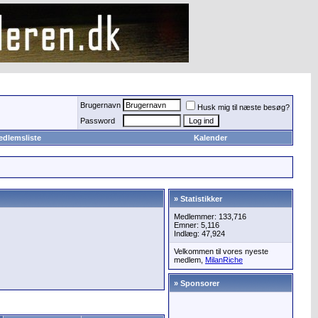
Brugernavn
Husk mig til næste besøg?
Password
edlemsliste
Kalender
» Statistikker
Medlemmer: 133,716
Emner: 5,116
Indlæg: 47,924
Velkommen til vores nyeste
medlem,
MilanRiche
» Sponsorer