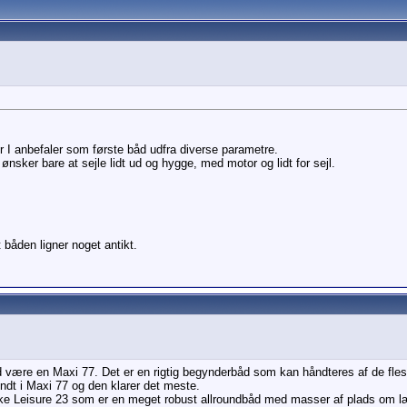
er I anbefaler som første båd udfra diverse parametre.
ønsker bare at sejle lidt ud og hygge, med motor og lidt for sejl.
båden ligner noget antikt.
d være en Maxi 77. Det er en rigtig begynderbåd som kan håndteres af de fles
ndt i Maxi 77 og den klarer det meste.
 Leisure 23 som er en meget robust allroundbåd med masser af plads om læ. De