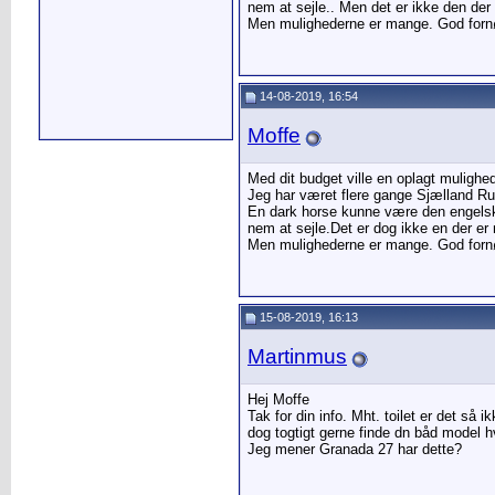
nem at sejle.. Men det er ikke den de
Men mulighederne er mange. God fornø
14-08-2019, 16:54
Moffe
Med dit budget ville en oplagt mulighe
Jeg har været flere gange Sjælland Ru
En dark horse kunne være den engelske
nem at sejle.Det er dog ikke en der e
Men mulighederne er mange. God fornø
15-08-2019, 16:13
Martinmus
Hej Moffe
Tak for din info. Mht. toilet er det så i
dog togtigt gerne finde dn båd model hv
Jeg mener Granada 27 har dette?