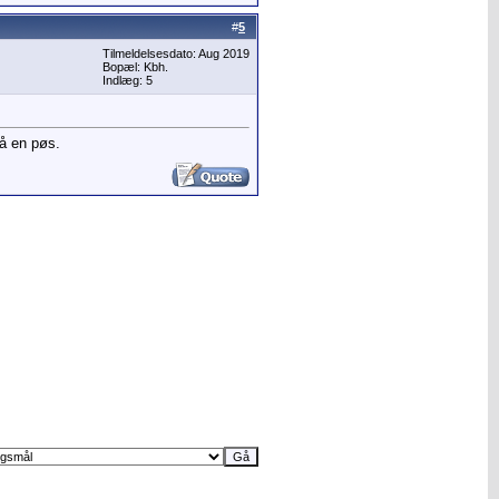
#
5
Tilmeldelsesdato: Aug 2019
Bopæl: Kbh.
Indlæg: 5
på en pøs.