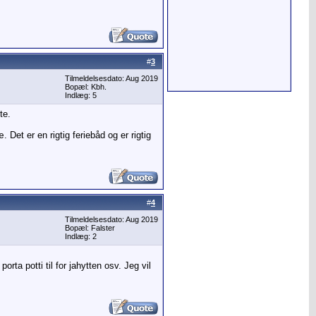
#
3
Tilmeldelsesdato: Aug 2019
Bopæl: Kbh.
Indlæg: 5
te.
t er en rigtig feriebåd og er rigtig
#
4
Tilmeldelsesdato: Aug 2019
Bopæl: Falster
Indlæg: 2
orta potti til for jahytten osv. Jeg vil