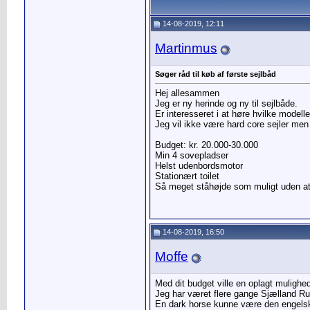
14-08-2019, 12:11
Martinmus
Søger råd til køb af første sejlbåd
Hej allesammen
Jeg er ny herinde og ny til sejlbåde.
Er interesseret i at høre hvilke modell
Jeg vil ikke være hard core sejler men 
Budget: kr. 20.000-30.000
Min 4 sovepladser
Helst udenbordsmotor
Stationært toilet
Så meget ståhøjde som muligt uden at 
14-08-2019, 16:50
Moffe
Med dit budget ville en oplagt mulighe
Jeg har været flere gange Sjælland Ru
En dark horse kunne være den engelske