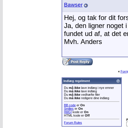
Bawser
Hej, og tak for dit for
Ja, den ligner noget i
fundet ud af, at det e
Mvh. Anders
«
Forr
Indlæg regelment
Du
må ikke
lave indlæg i nye emner
Du
må ikke
lave indlæg
Du
må ikke
vedhæfte filer
Du
må ikke
redigere dine indlæg
BB code
er
On
Smilies
er
On
[IMG]
kode er
On
HTML kode er
Off
Forum Rules