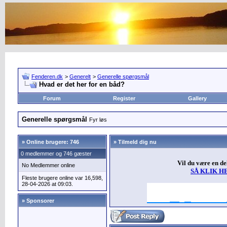
Fenderen.dk
>
Generelt
>
Generelle spørgsmål
Hvad er det her for en båd?
Forum
Register
Gallery
Generelle spørgsmål
Fyr løs
»
Online brugere: 746
» Tilmeld dig nu
0 medlemmer og 746 gæster
Vil du være en d
No Medlemmer online
SÅ KLIK H
Fleste brugere online var 16,598,
28-04-2026 at 09:03.
» Sponsorer