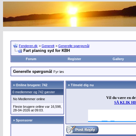
Fenderen.dk
>
Generelt
>
Generelle spørgsmål
Fart planing syd for KBH
Forum
Register
Gallery
Generelle spørgsmål
Fyr løs
»
Online brugere: 742
» Tilmeld dig nu
0 medlemmer og 742 gæster
Vil du være en d
No Medlemmer online
SÅ KLIK H
Fleste brugere online var 16,598,
28-04-2026 at 09:03.
» Sponsorer