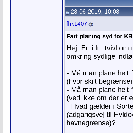
28-06-2019, 10:08
fhk1407
Fart planing syd for K
Hej. Er lidt i tvivl om 
omkring sydlige indlø
- Må man plane helt 
(hvor skilt begrænser 
- Må man plane helt 
(ved ikke om der er et
- Hvad gælder i Sor
(adgangsvej til Hvid
havnegrænse)?