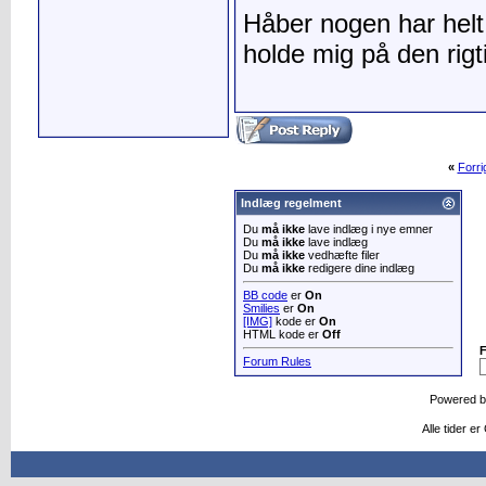
Håber nogen har helt 
holde mig på den rigti
«
Forr
Indlæg regelment
Du
må ikke
lave indlæg i nye emner
Du
må ikke
lave indlæg
Du
må ikke
vedhæfte filer
Du
må ikke
redigere dine indlæg
BB code
er
On
Smilies
er
On
[IMG]
kode er
On
HTML kode er
Off
Forum Rules
Powered 
Alle tider e