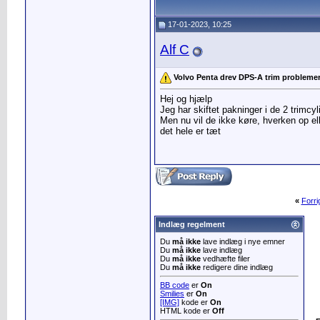
17-01-2023, 10:25
Alf C
Volvo Penta drev DPS-A trim probleme
Hej og hjælp
Jeg har skiftet pakninger i de 2 trimcyli
Men nu vil de ikke køre, hverken op el
det hele er tæt
«
Forr
Indlæg regelment
Du
må ikke
lave indlæg i nye emner
Du
må ikke
lave indlæg
Du
må ikke
vedhæfte filer
Du
må ikke
redigere dine indlæg
BB code
er
On
Smilies
er
On
[IMG]
kode er
On
HTML kode er
Off