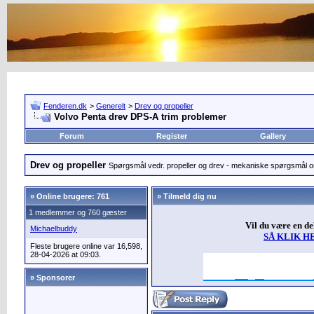
Fenderen.dk
>
Generelt
>
Drev og propeller
Volvo Penta drev DPS-A trim problemer
Forum
Register
Gallery
Drev og propeller
Spørgsmål vedr. propeller og drev - mekaniske spørgsmål om
»
Online brugere: 761
» Tilmeld dig nu
1 medlemmer og 760 gæster
Vil du være en d
Michaelbuddy
SÅ KLIK H
Fleste brugere online var 16,598,
28-04-2026 at 09:03.
» Sponsorer