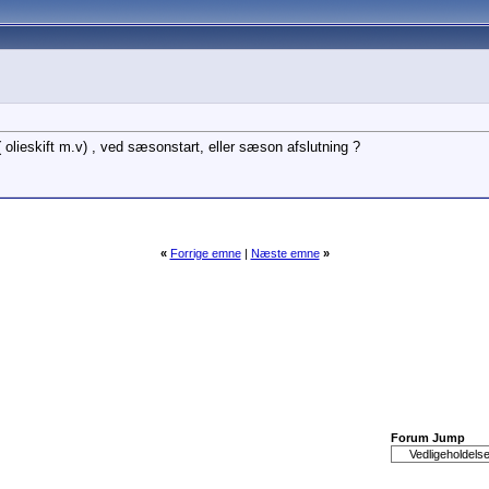
olieskift m.v) , ved sæsonstart, eller sæson afslutning ?
«
Forrige emne
|
Næste emne
»
Forum Jump