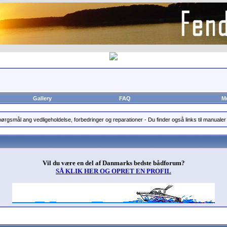
Gallery
FAQ
M
pørgsmål ang vedligeholdelse, forbedringer og reparationer - Du finder også links til manualer 
Vil du være en del af Danmarks bedste bådforum?
SÅ KLIK HER OG OPRET EN PROFIL