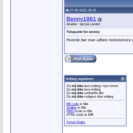
27-09-2023, 05:36
Benny1961
Amøbe - tæt på vandet
Tidspunkt for service
Hvornår bør man udføre motorservice ( 
Indlæg regelment
Du
må ikke
lave indlæg i nye emner
Du
må ikke
lave indlæg
Du
må ikke
vedhæfte filer
Du
må ikke
redigere dine indlæg
BB code
er
On
Smilies
er
On
[IMG]
kode er
On
HTML kode er
Off
Forum Rules