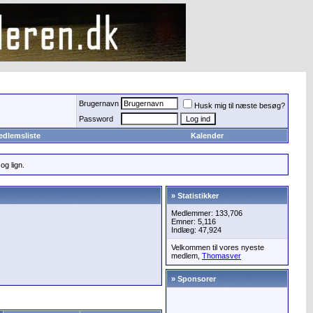
Brugernavn
Husk mig til næste besøg?
Password
edlemsliste
Kalender
og lign.
» Statistikker
Medlemmer: 133,706
Emner: 5,116
Indlæg: 47,924
Velkommen til vores nyeste
medlem,
Thomasver
» Sponsorer