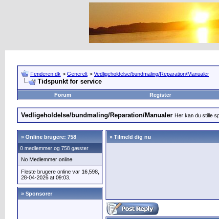
Fenderen.dk
>
Generelt
>
Vedligeholdelse/bundmaling/Reparation/Manualer
Tidspunkt for service
Forum
Register
Vedligeholdelse/bundmaling/Reparation/Manualer
Her kan du stille s
»
Online brugere: 758
» Tilmeld dig nu
0 medlemmer og 758 gæster
No Medlemmer online
Fleste brugere online var 16,598,
28-04-2026 at 09:03.
» Sponsorer