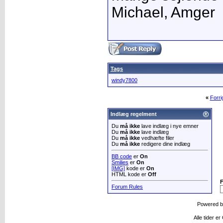
Michael, Amger
Tags
windy7800
«
Forr
Indlæg regelment
Du
må ikke
lave indlæg i nye emner
Du
må ikke
lave indlæg
Du
må ikke
vedhæfte filer
Du
må ikke
redigere dine indlæg
BB code
er
On
Smilies
er
On
[IMG]
kode er
On
HTML kode er
Off
Forum Rules
Powered 
Alle tider e