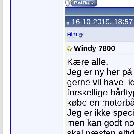
16-10-2019, 18:57
Hint
Windy 7800
Kære alle.
Jeg er ny her på
gerne vil have l
forskellige bådty
købe en motorbå
Jeg er ikke spec
men kan godt nog
skal næsten altid