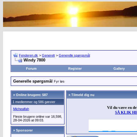
Fenderen.dk
>
Generelt
>
Generelle spørgsmål
Windy 7800
Forum
Register
Gallery
Generelle spørgsmål
Fyr løs
»
Online brugere: 587
» Tilmeld dig nu
1 medlemmer og 586 gæster
Vil du være en d
Michealfah
SÅ KLIK H
Fleste brugere online var 16,598,
28-04-2026 at 09:03.
» Sponsorer