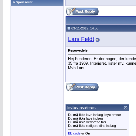
» Sponsorer
03-11-2019, 14:50
Lars Feldt
Reservedele
Hej Fenderen. Er der nogen, der kende
35 fra 1989. Interiøret, lister mv. kunne
Mvh Lars
Indlæg regelment
Du
må ikke
lave indlæg i nye emner
Du
må ikke
lave indlæg
Du
må ikke
vedhæfte filer
Du
må ikke
redigere dine indlæg
BB code
er
On