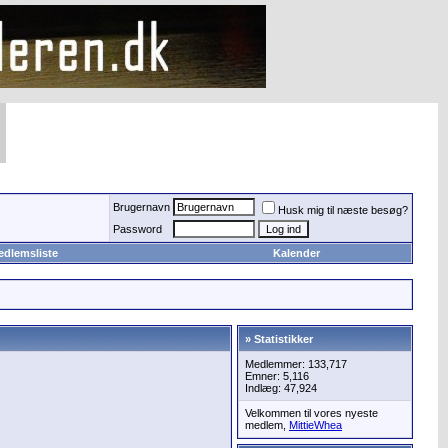
Brugernavn
Husk mig til næste besøg?
Password
edlemsliste
Kalender
» Statistikker
Medlemmer: 133,717
Emner: 5,116
Indlæg: 47,924
Velkommen til vores nyeste
medlem,
MittieWhea