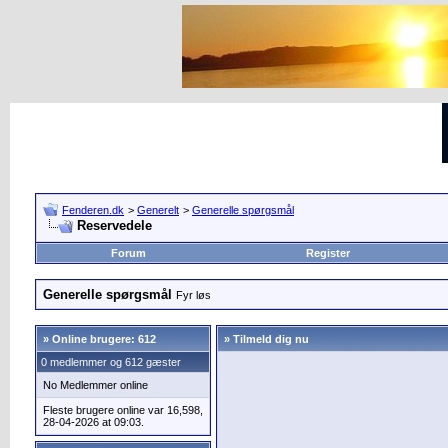
Fenderen.dk
>
Generelt
>
Generelle spørgsmål
Reservedele
Forum
Register
Generelle spørgsmål
Fyr løs
»
Online brugere: 612
» Tilmeld dig nu
0 medlemmer og 612 gæster
No Medlemmer online
Fleste brugere online var 16,598,
28-04-2026 at 09:03.