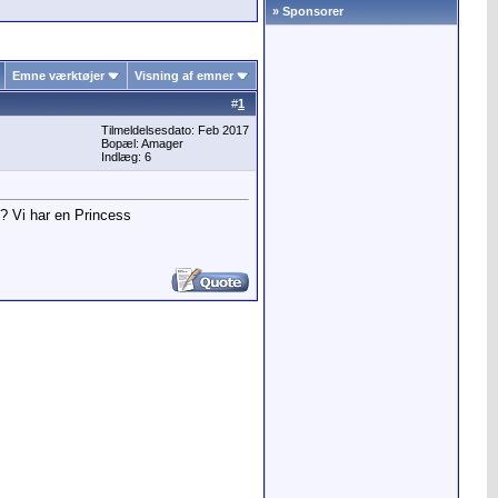
» Sponsorer
Emne værktøjer
Visning af emner
#
1
Tilmeldelsesdato: Feb 2017
Bopæl: Amager
Indlæg: 6
? Vi har en Princess