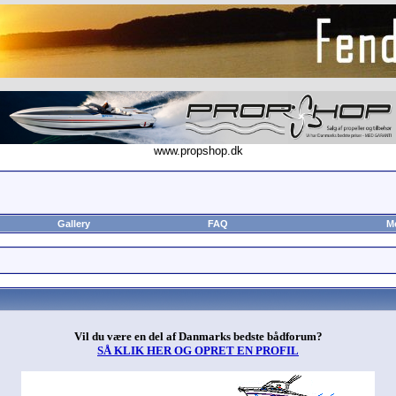
www.propshop.dk
Gallery
FAQ
M
Vil du være en del af Danmarks bedste bådforum?
SÅ KLIK HER OG OPRET EN PROFIL