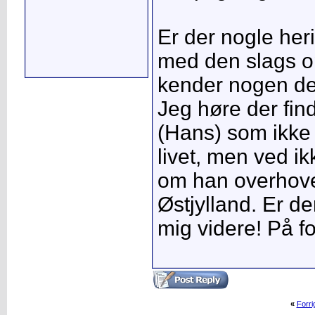
Er der nogle her
med den slags op
kender nogen der
Jeg høre der fin
(Hans) som ikke 
livet, men ved ik
om han overhoved
Østjylland. Er d
mig videre! På fo
«
Forr