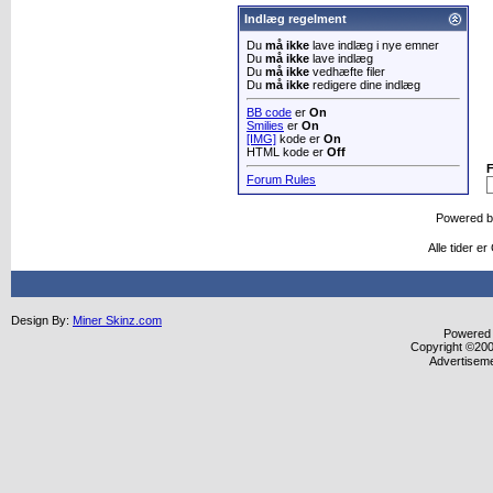
Indlæg regelment
Du
må ikke
lave indlæg i nye emner
Du
må ikke
lave indlæg
Du
må ikke
vedhæfte filer
Du
må ikke
redigere dine indlæg
BB code
er
On
Smilies
er
On
[IMG]
kode er
On
HTML kode er
Off
Forum Rules
Powered 
Alle tider e
Design By:
Miner Skinz.com
Powered b
Copyright ©2000
Advertisem