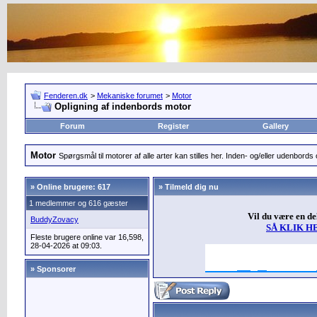
Fenderen.dk
>
Mekaniske forumet
>
Motor
Opligning af indenbords motor
Forum
Register
Gallery
Motor
Spørgsmål til motorer af alle arter kan stilles her. Inden- og/eller udenbords o
»
Online brugere: 617
» Tilmeld dig nu
1 medlemmer og 616 gæster
Vil du være en d
BuddyZovacy
SÅ KLIK H
Fleste brugere online var 16,598,
28-04-2026 at 09:03.
» Sponsorer