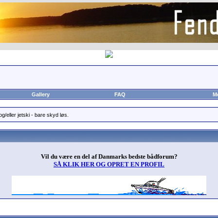
Gallery
FAQ
M
g/eller jetski - bare skyd løs.
Vil du være en del af Danmarks bedste bådforum?
SÅ KLIK HER OG OPRET EN PROFIL