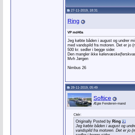
27-11-2019, 18:31
Ring
VP md40a
Jeg købte båden i august og undrer mig
med vandspild fra motoren. Det er jo (
500 kr. sedler i begge sider.
Den mangler ikke kølervæske(ferskvand
Mvh Jørgen
Nimbus 26
28-11-2019, 05:49
Softice
Ægte Fenderen-mand
Citér:
Originally Posted by
Ring
Jeg købte båden i august og undre
vandspild fra motoren. Det er jo (
sedler i begge sider.