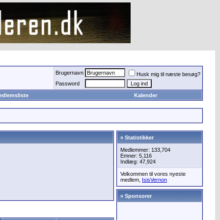
Brugernavn
Husk mig til næste besøg?
Password
edlemsliste
Kalender
» Statistikker
Medlemmer: 133,704
Emner: 5,116
Indlæg: 47,924
Velkommen til vores nyeste
medlem,
IsisVernon
» Sponsorer