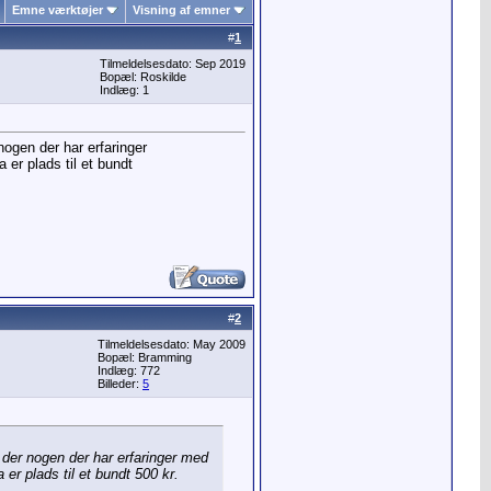
Emne værktøjer
Visning af emner
#
1
Tilmeldelsesdato: Sep 2019
Bopæl: Roskilde
Indlæg: 1
nogen der har erfaringer
 er plads til et bundt
#
2
Tilmeldelsesdato: May 2009
Bopæl: Bramming
Indlæg: 772
Billeder:
5
 der nogen der har erfaringer med
er plads til et bundt 500 kr.