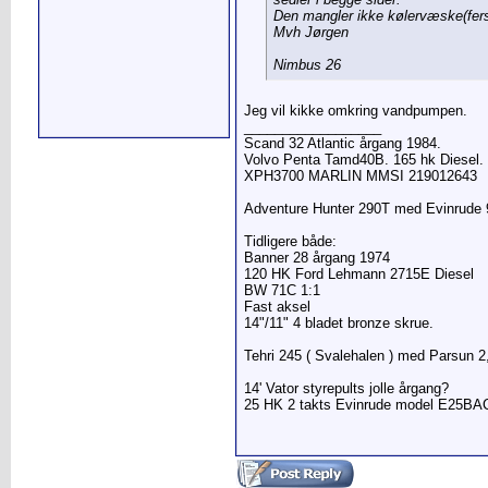
Den mangler ikke kølervæske(fers
Mvh Jørgen
Nimbus 26
Jeg vil kikke omkring vandpumpen.
__________________
Scand 32 Atlantic årgang 1984.
Volvo Penta Tamd40B. 165 hk Diesel.
XPH3700 MARLIN MMSI 219012643
Adventure Hunter 290T med Evinrude 
Tidligere både:
Banner 28 årgang 1974
120 HK Ford Lehmann 2715E Diesel
BW 71C 1:1
Fast aksel
14"/11" 4 bladet bronze skrue.
Tehri 245 ( Svalehalen ) med Parsun 2
14' Vator styrepults jolle årgang?
25 HK 2 takts Evinrude model E25BA