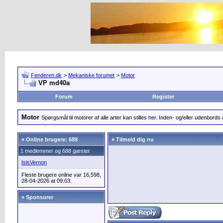
Fenderen.dk
>
Mekaniske forumet
>
Motor
VP md40a
Forum
Register
Motor
Spørgsmål til motorer af alle arter kan stilles her. Inden- og/eller udenbords o
»
Online brugere: 689
» Tilmeld dig nu
1 medlemmer og 688 gæster
IsisVernon
Fleste brugere online var 16,598,
28-04-2026 at 09:03.
» Sponsorer