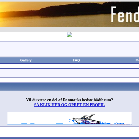
Gallery
FAQ
M
Vil du være en del af Danmarks bedste bådforum?
SÅ KLIK HER OG OPRET EN PROFIL