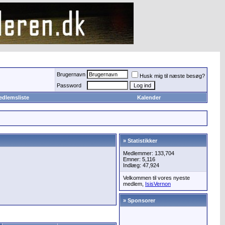
Brugernavn
Husk mig til næste besøg?
Password
edlemsliste
Kalender
» Statistikker
Medlemmer: 133,704
Emner: 5,116
Indlæg: 47,924
Velkommen til vores nyeste
medlem,
IsisVernon
» Sponsorer