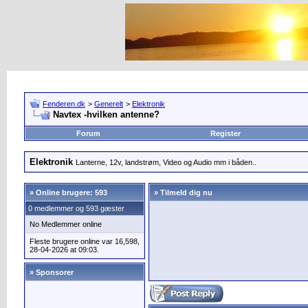
Fenderen.dk
>
Generelt
>
Elektronik
Navtex -hvilken antenne?
Forum
Register
Elektronik
Lanterne, 12v, landstrøm, Video og Audio mm i båden..
»
Online brugere: 593
» Tilmeld dig nu
0 medlemmer og 593 gæster
No Medlemmer online
Fleste brugere online var 16,598,
28-04-2026 at 09:03.
» Sponsorer