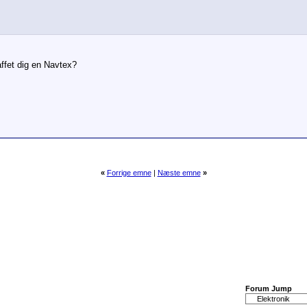
affet dig en Navtex?
«
Forrige emne
|
Næste emne
»
Forum Jump