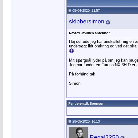
05-04-2020, 21:57
skibbersimon
Navtex -hvilken antenne?
Hej der ude jeg har anskaffet mig en
undersøgt lidt omkring og ved det sk
Mit spørgsål lyder på om jeg kan brug
Jeg har fundet en Furuno NX-3H-D er d
På forhånd tak
Simon
Fenderen.dk Sponsor
28-05-2020, 16:13
Regal2250