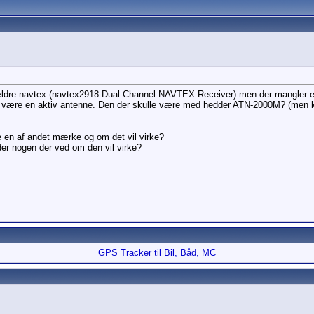
 ældre navtex (navtex2918 Dual Channel NAVTEX Receiver) men der mangler e
al være en aktiv antenne. Den der skulle være med hedder ATN-2000M? (men k
e en af andet mærke og om det vil virke?
er nogen der ved om den vil virke?
GPS Tracker til Bil, Båd, MC