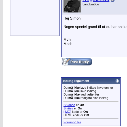
Landkrabbe
Hej Simon,
Nogen speciel grund til at du har ansk
Mvh
Mads
Indlæg regelment
Du
må ikke
lave indlæg i nye emner
Du
må ikke
lave indlæg
Du
må ikke
vedhæfte filer
Du
må ikke
redigere dine indlæg
BB code
er
On
Smilies
er
On
[IMG]
kode er
On
HTML kode er
Off
Forum Rules