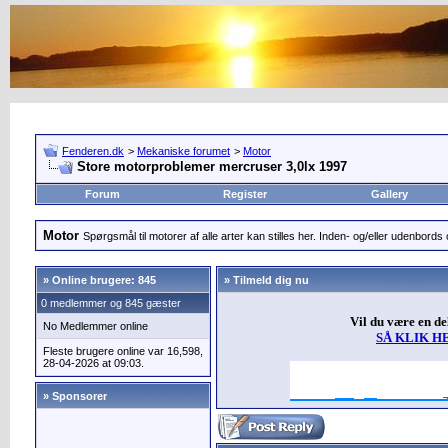
Fenderen.dk
>
Mekaniske forumet
>
Motor
Store motorproblemer mercruser 3,0lx 1997
Forum
Register
Gallery
Motor
Spørgsmål til motorer af alle arter kan stilles her. Inden- og/eller udenbords o
»
Online brugere: 845
» Tilmeld dig nu
0 medlemmer og 845 gæster
Vil du være en d
No Medlemmer online
SÅ KLIK H
Fleste brugere online var 16,598,
28-04-2026 at 09:03.
» Sponsorer