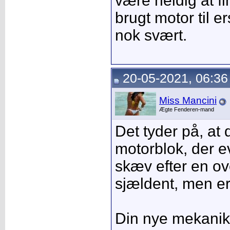
være heldig at fi
brugt motor til e
nok svært.
20-05-2021, 06:36
Miss Mancini
Ægte Fenderen-mand
Det tyder på, at d
motorblok, der e
skæv efter en ov
sjældent, men er
Din nye mekanik