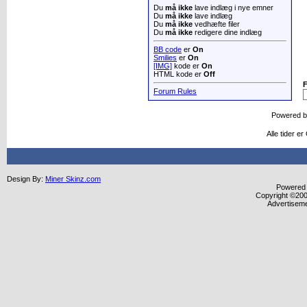
Du
må ikke
lave indlæg i nye emner
Du
må ikke
lave indlæg
Du
må ikke
vedhæfte filer
Du
må ikke
redigere dine indlæg
BB code
er
On
Smilies
er
On
[IMG]
kode er
On
HTML kode er
Off
Forum Rules
Powered 
Alle tider e
Design By:
Miner Skinz.com
Powered b
Copyright ©2000
Advertisem