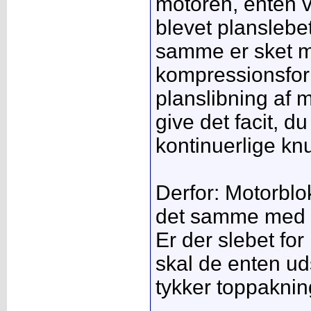
motoren, enten v
blevet planslebet
samme er sket m
kompressionsfor
planslibning af m
give det facit, d
kontinuerlige kn
Derfor: Motorbl
det samme med t
Er der slebet fo
skal de enten uds
tykker toppaknin