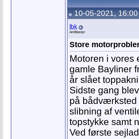
10-05-2021, 16:00
lbk
Amfibiedyr
Store motorproble
Motoren i vores 
gamle Bayliner f
år slået toppakn
Sidste gang blev
på bådværksted i
slibning af venti
topstykke samt 
Ved første sejlad