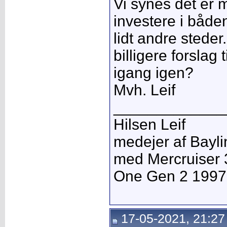
Vi synes det er
investere i båd
lidt andre steder
billigere forslag t
igang igen?
Mvh. Leif
_____________
Hilsen Leif
medejer af Bayli
med Mercruiser 
One Gen 2 1997
17-05-2021, 21:27