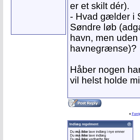
er et skilt dér).
- Hvad gælder i
Søndre løb (adga
havn, men uden
havnegrænse)?
Håber nogen har 
vil helst holde mi
«
Forr
Indlæg regelment
Du
må ikke
lave indlæg i nye emner
Du
må ikke
lave indlæg
Du
må ikke
vedhæfte filer