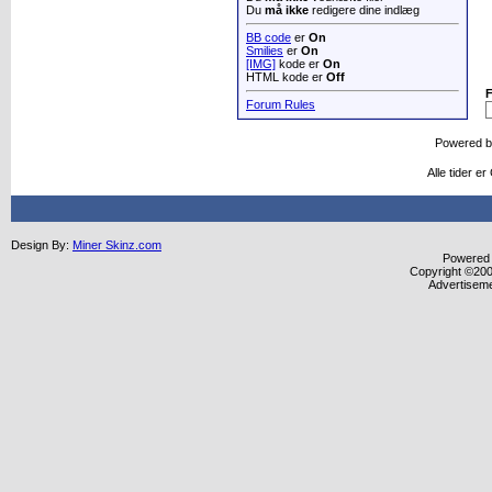
Du
må ikke
redigere dine indlæg
BB code
er
On
Smilies
er
On
[IMG]
kode er
On
HTML kode er
Off
Forum Rules
Powered 
Alle tider e
Design By:
Miner Skinz.com
Powered b
Copyright ©2000
Advertisem