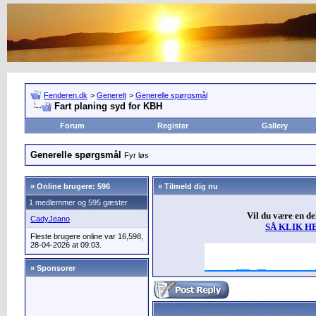
Fenderen.dk
>
Generelt
>
Generelle spørgsmål
Fart planing syd for KBH
Forum
Register
Gallery
Generelle spørgsmål
Fyr løs
»
Online brugere: 596
» Tilmeld dig nu
1 medlemmer og 595 gæster
Vil du være en d
CadyJeano
SÅ KLIK H
Fleste brugere online var 16,598,
28-04-2026 at 09:03.
» Sponsorer