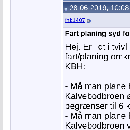
28-06-2019, 10:08
fhk1407
Fart planing syd f
Hej. Er lidt i tviv
fart/planing omkr
KBH:
- Må man plane he
Kalvebodbroen øs
begrænser til 6 
- Må man plane he
Kalvebodbroen v