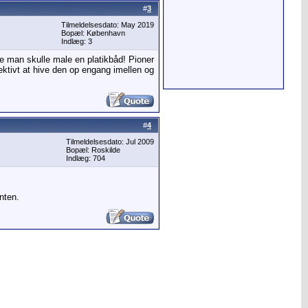
#
3
Tilmeldelsesdato: May 2019
Bopæl: København
Indlæg: 3
kke man skulle male en platikbåd! Pioner
ektivt at hive den op engang imellen og
#
4
Tilmeldelsesdato: Jul 2009
Bopæl: Roskilde
Indlæg: 704
nten.