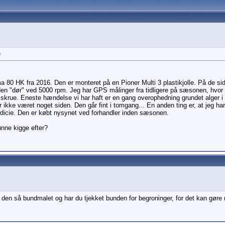
e
 80 HK fra 2016. Den er monteret på en Pioner Multi 3 plastikjolle. På de sid
en "dør" ved 5000 rpm. Jeg har GPS målinger fra tidligere på sæsonen, hvor v
t skrue. Eneste hændelse vi har haft er en gang overophedning grundet alger i 
ar ikke været noget siden. Den går fint i tomgang... En anden ting er, at jeg ha
indicie. Den er købt nysynet ved forhandler inden sæsonen.
unne kigge efter?
er den så bundmalet og har du tjekket bunden for begroninger, for det kan gøre