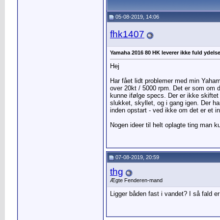
05-08-2019, 14:06
fhk1407
Yamaha 2016 80 HK leverer ikke fuld ydels
Hej
Har fået lidt problemer med min Yahama
over 20kt / 5000 rpm. Det er som om d
kunne ifølge specs. Der er ikke skifte
slukket, skyllet, og i gang igen. Der h
inden opstart - ved ikke om det er et 
Nogen ideer til helt oplagte ting man k
07-08-2019, 20:59
thg
Ægte Fenderen-mand
Ligger båden fast i vandet? I så fald 