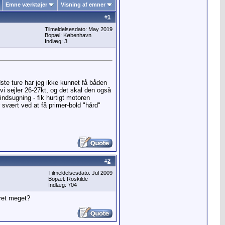
Emne værktøjer
Visning af emner
#
1
Tilmeldelsesdato: May 2019
Bopæl: København
Indlæg: 3
ste ture har jeg ikke kunnet få båden
i sejler 26-27kt, og det skal den også
indsugning - fik hurtigt motoren
r svært ved at få primer-bold "hård"
#
2
Tilmeldelsesdato: Jul 2009
Bopæl: Roskilde
Indlæg: 704
 ret meget?