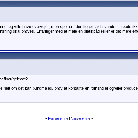
laring jeg ville have overvejet, men spot on: den ligger fast i vandet. Troede i
sning skal prøves. Erfaringer med at male en platikbåd (eller er det mere eff
lasfiber/gelcoat?
ikke helt om det kan bundmales, prøv at kontakte en forhandler og/eller produce
«
Forrige emne
|
Næste emne
»