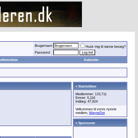
Brugernavn
Husk mig til næste besøg?
Password
edlemsliste
Kalender
» Statistikker
Medlemmer: 133,711
Emner: 5,116
Indlæg: 47,924
Velkommen til vores nyeste
medlem,
WayneDot
» Sponsorer