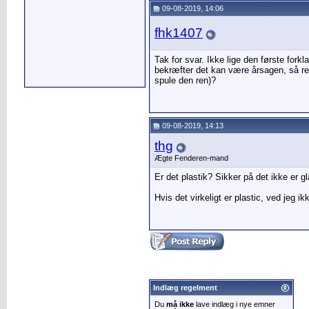
09-08-2019, 14:06
fhk1407
Tak for svar. Ikke lige den første fork
bekræfter det kan være årsagen, så ren
spule den ren)?
09-08-2019, 14:13
thg
Ægte Fenderen-mand
Er det plastik? Sikker på det ikke er g
Hvis det virkeligt er plastic, ved jeg 
Indlæg regelment
Du
må ikke
lave indlæg i nye emner