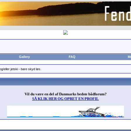
Gallery
FAQ
M
g/eller jetski - bare skyd løs.
Vil du være en del af Danmarks bedste bådforum?
SÅ KLIK HER OG OPRET EN PROFIL