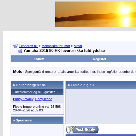
Fenderen.dk
>
Mekaniske forumet
>
Motor
Yamaha 2016 80 HK leverer ikke fuld ydelse
Forum
Register
Motor
Spørgsmål til motorer af alle arter kan stilles her. Inden- og/eller udenbords o
»
Online brugere: 818
» Tilmeld dig nu
2 medlemmer og 816 gæster
BuddyZovacy
,
CadyJeano
Fleste brugere online var 16,598,
28-04-2026 at 09:03.
» Sponsorer