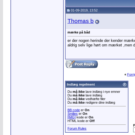
01-09-2019, 13:52
Thomas b
mærke på båd
er der nogen herinde der kender mærke
aldrig selv lige hørt om mærket ,men d
«
Forr
Indlæg regelment
Du
må ikke
lave indlæg i nye emner
Du
må ikke
lave indlæg
Du
må ikke
vedhæfte filer
Du
må ikke
redigere dine indlæg
BB code
er
On
Smilies
er
On
[IMG]
kode er
On
HTML kode er
Off
Forum Rules