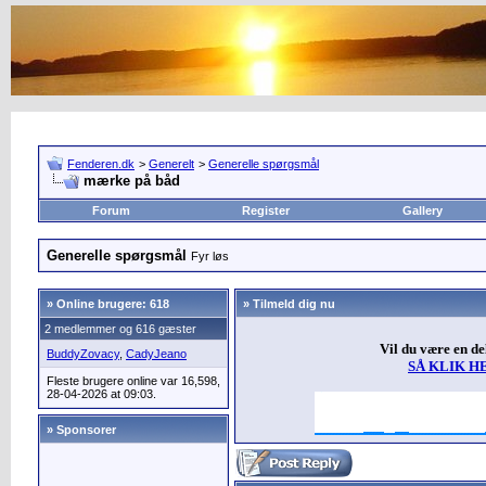
Fenderen.dk
>
Generelt
>
Generelle spørgsmål
mærke på båd
Forum
Register
Gallery
Generelle spørgsmål
Fyr løs
»
Online brugere: 618
» Tilmeld dig nu
2 medlemmer og 616 gæster
Vil du være en d
BuddyZovacy
,
CadyJeano
SÅ KLIK H
Fleste brugere online var 16,598,
28-04-2026 at 09:03.
» Sponsorer