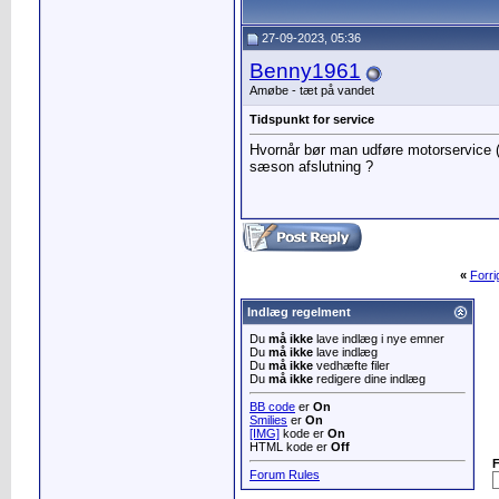
27-09-2023, 05:36
Benny1961
Amøbe - tæt på vandet
Tidspunkt for service
Hvornår bør man udføre motorservice ( 
sæson afslutning ?
«
Forr
Indlæg regelment
Du
må ikke
lave indlæg i nye emner
Du
må ikke
lave indlæg
Du
må ikke
vedhæfte filer
Du
må ikke
redigere dine indlæg
BB code
er
On
Smilies
er
On
[IMG]
kode er
On
HTML kode er
Off
Forum Rules