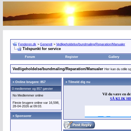
Fenderen.dk
>
Generelt
>
Vedligeholdelse/bundmaling/Reparation/Manualer
Tidspunkt for service
Forum
Register
Gallery
Vedligeholdelse/bundmaling/Reparation/Manualer
Her kan du stille s
»
Online brugere: 857
» Tilmeld dig nu
0 medlemmer og 857 gæster
Vil du være en d
No Medlemmer online
SÅ KLIK H
Fleste brugere online var 16,598,
28-04-2026 at 09:03.
» Sponsorer