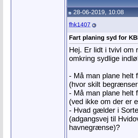
28-06-2019, 10:08
fhk1407
Fart planing syd for K
Hej. Er lidt i tvivl om 
omkring sydlige indlø
- Må man plane helt 
(hvor skilt begrænser 
- Må man plane helt 
(ved ikke om der er et
- Hvad gælder i Sor
(adgangsvej til Hvid
havnegrænse)?