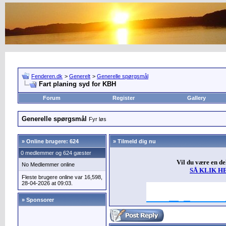
Fenderen.dk
>
Generelt
>
Generelle spørgsmål
Fart planing syd for KBH
Forum
Register
Gallery
Generelle spørgsmål
Fyr løs
»
Online brugere: 624
» Tilmeld dig nu
0 medlemmer og 624 gæster
Vil du være en d
No Medlemmer online
SÅ KLIK H
Fleste brugere online var 16,598,
28-04-2026 at 09:03.
» Sponsorer