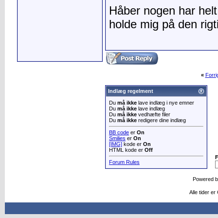
Håber nogen har helt 
holde mig på den rigti
«
Forr
Indlæg regelment
Du
må ikke
lave indlæg i nye emner
Du
må ikke
lave indlæg
Du
må ikke
vedhæfte filer
Du
må ikke
redigere dine indlæg
BB code
er
On
Smilies
er
On
[IMG]
kode er
On
HTML kode er
Off
Forum Rules
Powered 
Alle tider e