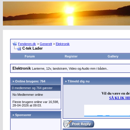
Fenderen.dk
>
Generelt
>
Elektronik
C-tek Lader
Forum
Register
Gallery
Elektronik
Lanterne, 12v, landstrøm, Video og Audio mm i båden..
»
Online brugere: 764
» Tilmeld dig nu
0 medlemmer og 764 gæster
Vil du være en d
No Medlemmer online
SÅ KLIK H
Fleste brugere online var 16,598,
28-04-2026 at 09:03.
» Sponsorer