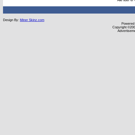
Alle tider e
Design By:
Miner Skinz.com
Powered b
Copyright ©2000
Advertisem