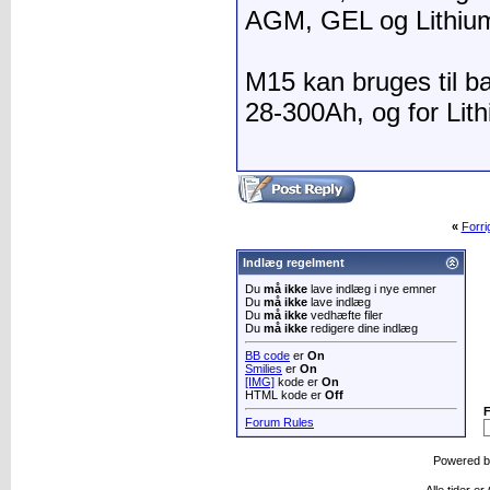
AGM, GEL og Lithiu
M15 kan bruges til ba
28-300Ah, og for Lit
«
Forr
Indlæg regelment
Du
må ikke
lave indlæg i nye emner
Du
må ikke
lave indlæg
Du
må ikke
vedhæfte filer
Du
må ikke
redigere dine indlæg
BB code
er
On
Smilies
er
On
[IMG]
kode er
On
HTML kode er
Off
Forum Rules
Powered 