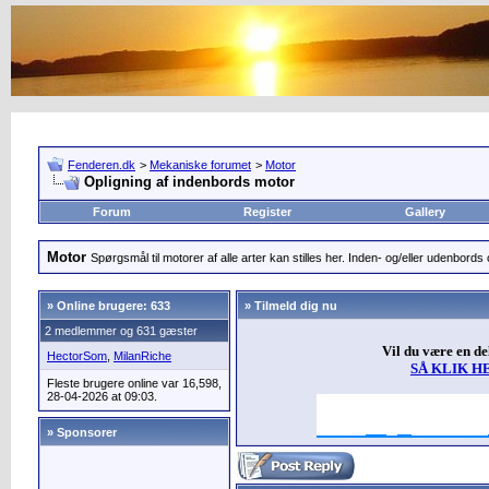
Fenderen.dk
>
Mekaniske forumet
>
Motor
Opligning af indenbords motor
Forum
Register
Gallery
Motor
Spørgsmål til motorer af alle arter kan stilles her. Inden- og/eller udenbords o
»
Online brugere: 633
» Tilmeld dig nu
2 medlemmer og 631 gæster
Vil du være en d
HectorSom
,
MilanRiche
SÅ KLIK H
Fleste brugere online var 16,598,
28-04-2026 at 09:03.
» Sponsorer