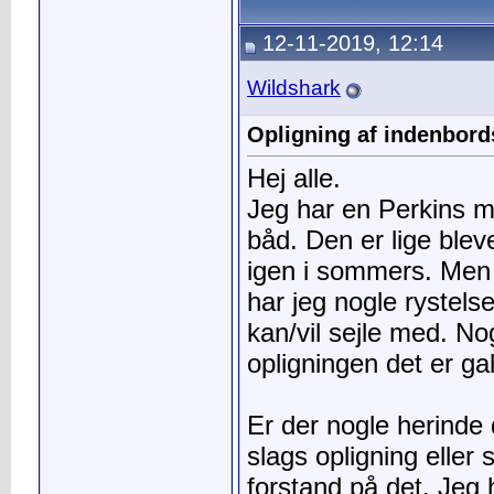
12-11-2019, 12:14
Wildshark
Opligning af indenbord
Hej alle.
Jeg har en Perkins m
båd. Den er lige blev
igen i sommers. Men 
har jeg nogle rystels
kan/vil sejle med. No
opligningen det er ga
Er der nogle herinde
slags opligning elle
forstand på det. Jeg 