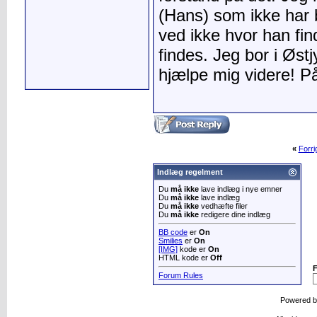
(Hans) som ikke har b
ved ikke hvor han fi
findes. Jeg bor i Østj
hjælpe mig videre! På
«
Forr
Indlæg regelment
Du
må ikke
lave indlæg i nye emner
Du
må ikke
lave indlæg
Du
må ikke
vedhæfte filer
Du
må ikke
redigere dine indlæg
BB code
er
On
Smilies
er
On
[IMG]
kode er
On
HTML kode er
Off
Forum Rules
Powered 