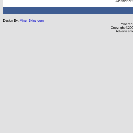
Alle tider e
Design By:
Miner Skinz.com
Powered b
Copyright ©2000
Advertisem