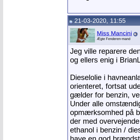
21-03-2020, 11:55
Miss Mancini
Ægte Fenderen-mand
Jeg ville reparere d
og ellers enig i Brian
Dieselolie i havneanlæ
orienteret, fortsat u
gælder for benzin, v
Under alle omstændi
opmærksomhed på bræ
der med overvejende 
ethanol i benzin / die
have en god brændsto