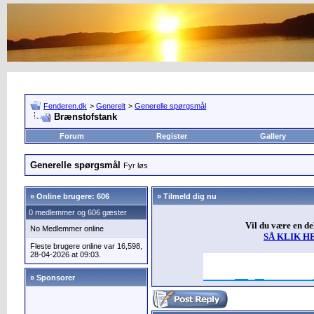
Fenderen.dk
>
Generelt
>
Generelle spørgsmål
Brænstofstank
Forum
Register
Gallery
Generelle spørgsmål
Fyr løs
»
Online brugere: 606
» Tilmeld dig nu
0 medlemmer og 606 gæster
Vil du være en d
No Medlemmer online
SÅ KLIK H
Fleste brugere online var 16,598,
28-04-2026 at 09:03.
» Sponsorer