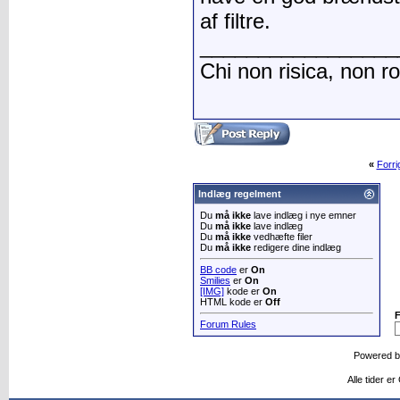
af filtre.
_________________
Chi non risica, non r
«
Forr
Indlæg regelment
Du
må ikke
lave indlæg i nye emner
Du
må ikke
lave indlæg
Du
må ikke
vedhæfte filer
Du
må ikke
redigere dine indlæg
BB code
er
On
Smilies
er
On
[IMG]
kode er
On
HTML kode er
Off
Forum Rules
Powered 
Alle tider e