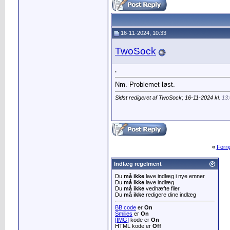
16-11-2024, 10:33
TwoSock
.
Nm. Problemet løst.
Sidst redigeret af TwoSock; 16-11-2024 kl.
13
«
Forr
Indlæg regelment
Du
må ikke
lave indlæg i nye emner
Du
må ikke
lave indlæg
Du
må ikke
vedhæfte filer
Du
må ikke
redigere dine indlæg
BB code
er
On
Smilies
er
On
[IMG]
kode er
On
HTML kode er
Off