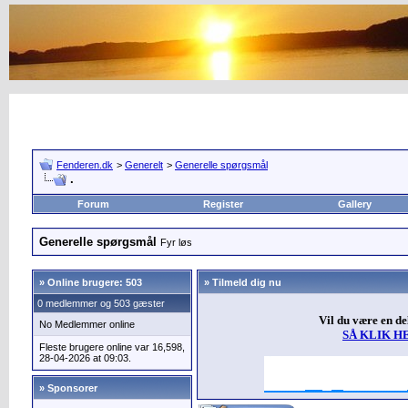
Fenderen.dk
>
Generelt
>
Generelle spørgsmål
.
Forum
Register
Gallery
Generelle spørgsmål
Fyr løs
»
Online brugere: 503
» Tilmeld dig nu
0 medlemmer og 503 gæster
Vil du være en d
No Medlemmer online
SÅ KLIK H
Fleste brugere online var 16,598,
28-04-2026 at 09:03.
» Sponsorer